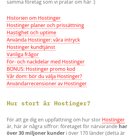
samma företag som vi pratar om här :)
Historien om Hostinger
Hostinger planer och prissättning
Hastighet och uptime
Använda Hostinger: våra intryck
Hostinger kundtjänst
Vanliga frågor
För- och nackdelar med Hostinger
BONUS: Hostinger promo kod
Vår dom: bör du välja Hostinger?
Användarrecensioner av Hostinger
Hur stort är Hostinger?
För att ge dig en uppfattning om hur stor
Hostinger
är, här är några siffror: företaget för närvarande
har
över 30 miljoner kunder
i över 170 länder (detta är