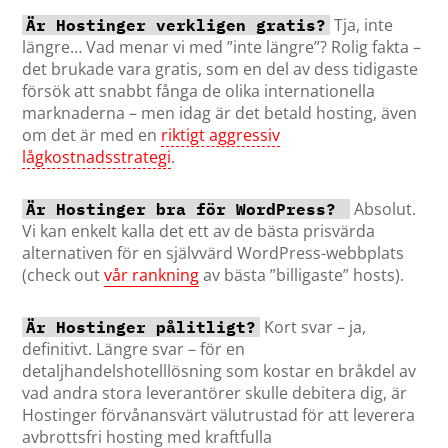
Tja, inte
Är Hostinger verkligen gratis?
längre… Vad menar vi med ”inte längre”? Rolig fakta –
det brukade vara gratis, som en del av dess tidigaste
försök att snabbt fånga de olika internationella
marknaderna – men idag är det betald hosting, även
om det är med en
riktigt aggressiv
lågkostnadsstrategi
.
Absolut.
Är Hostinger bra för WordPress? 
Vi kan enkelt kalla det ett av de bästa prisvärda
alternativen för en självvärd WordPress-webbplats
(check out
vår rankning
av bästa ”billigaste” hosts).
Kort svar – ja,
Är Hostinger pålitligt?
definitivt. Längre svar – för en
detaljhandelshotelllösning som kostar en bråkdel av
vad andra stora leverantörer skulle debitera dig, är
Hostinger förvånansvärt välutrustad för att leverera
avbrottsfri hosting med kraftfulla