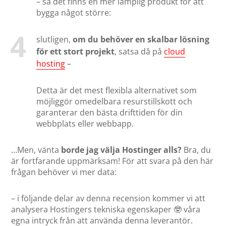
– så det finns en mer lämplig produkt för att
bygga något större:
slutligen,
om du behöver en skalbar lösning
för ett stort projekt
, satsa då på
cloud
hosting
–
Detta är det mest flexibla alternativet som
möjliggör omedelbara resurstillskott och
garanterar den bästa drifttiden för din
webbplats eller webbapp.
…Men, vänta
borde jag välja Hostinger alls?
Bra, du
är fortfarande uppmärksam! För att svara på den här
frågan behöver vi mer data:
– i följande delar av denna recension kommer vi att
analysera Hostingers tekniska egenskaper 🤓 våra
egna intryck från att använda denna leverantör.