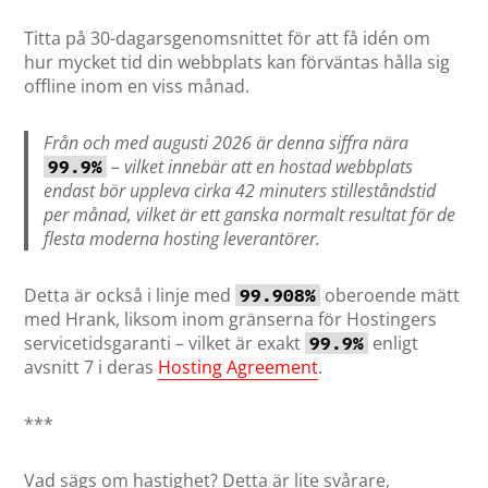
Titta på 30-dagarsgenomsnittet för att få idén om
hur mycket tid din webbplats kan förväntas hålla sig
offline inom en viss månad.
Från och med augusti 2026 är denna siffra nära
– vilket innebär att en hostad webbplats
99.9%
endast bör uppleva cirka 42 minuters stilleståndstid
per månad, vilket är ett ganska normalt resultat för de
flesta moderna hosting leverantörer.
Detta är också i linje med
oberoende mätt
99.908%
med Hrank, liksom inom gränserna för Hostingers
servicetidsgaranti – vilket är exakt
enligt
99.9%
avsnitt 7 i deras
Hosting Agreement
.
***
Vad sägs om hastighet? Detta är lite svårare,