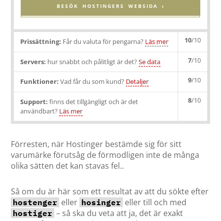
BESÖK HOSTINGERS WEBSIDA ›
10
/10
Prissättning:
Får du valuta för pengarna?
Läs mer
7
/10
Servers:
hur snabbt och pålitligt är det?
Se data
9
/10
Funktioner:
Vad får du som kund?
Detaljer
8
/10
Support:
finns det tillgängligt och är det
användbart?
Läs mer
Förresten, när Hostinger bestämde sig för sitt
varumärke förutsåg de förmodligen inte de många
olika sätten det kan stavas fel..
Så om du är här som ett resultat av att du sökte efter
eller
eller till och med
hostenger
hosinger
– så ska du veta att ja, det är exakt
hostiger