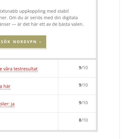
xtsnabb uppkoppling med stabil
oner. Om du är seriös med din digitala
änser — är det här ett av de bästa valen.
ESÖK NORDVPN ›
9
/10
e våra testresultat
9
/10
la här
9
/10
iler: ja
8
/10