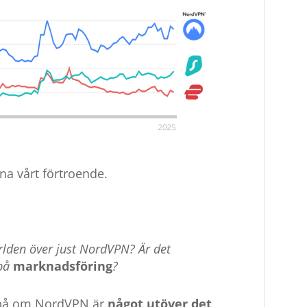
nna vårt förtroende.
rlden över just NordVPN? Är det
 på
marknadsföring
?
da på om NordVPN är
något utöver det