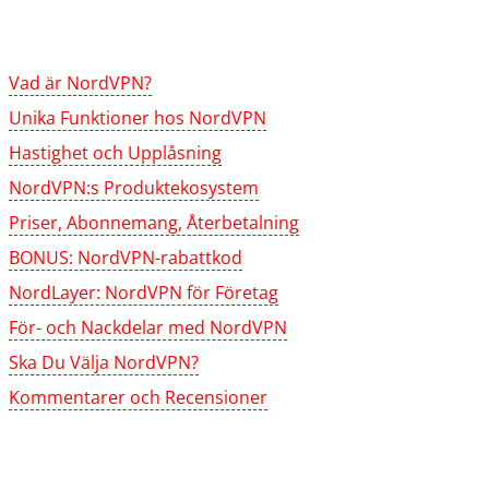
Vad är NordVPN?
Unika Funktioner hos NordVPN
Hastighet och Upplåsning
NordVPN:s Produktekosystem
Priser, Abonnemang, Återbetalning
BONUS: NordVPN-rabattkod
NordLayer: NordVPN för Företag
För- och Nackdelar med NordVPN
Ska Du Välja NordVPN?
Kommentarer och Recensioner