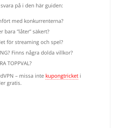
svara på i den här guiden:
fört med konkurrenterna?
r bara ”låter” säkert?
et för streaming och spel?
ING?
Finns några dolda villkor?
RA TOPPVAL?
ordVPN – missa inte
kupongtricket
i
r gratis.