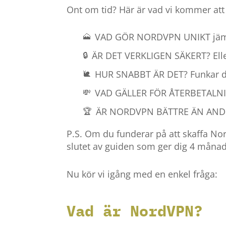
Ont om tid? Här är vad vi kommer att 
🗻
VAD GÖR NORDVPN UNIKT
jäm
🔒
ÄR DET VERKLIGEN SÄKERT?
Elle
🐌
HUR SNABBT ÄR DET?
Funkar d
💸
VAD GÄLLER FÖR ÅTERBETALN
🏆
ÄR NORDVPN BÄTTRE ÄN AND
P.S. Om du funderar på att skaffa N
slutet av guiden som ger dig 4 månade
Nu kör vi igång med en enkel fråga:
Vad är NordVPN?