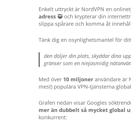
Enkelt uttryckt är NordVPN en online
adress
🥷 och krypterar din internettra
slippa spårare och komma åt innehåll
Tänk dig en osynlighetsmantel för ditt 
den döljer din plats, skyddar dina upp
gränser som en ninjasmidig nätanvä
Med över
10 miljoner
användare är N
mest) populära VPN-tjänsterna global
Grafen nedan visar Googles söktrende
mer än dubbelt så mycket global
konkurrent: