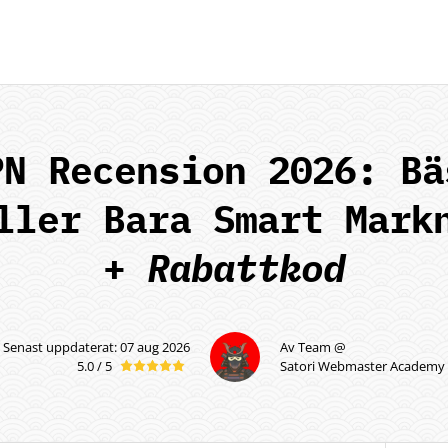
PN
Recension 2026: Bä
ller Bara Smart Mark
+
Rabattkod
Senast uppdaterat: 07 aug 2026
Av Team @
5.0 / 5
Satori Webmaster Academy
5