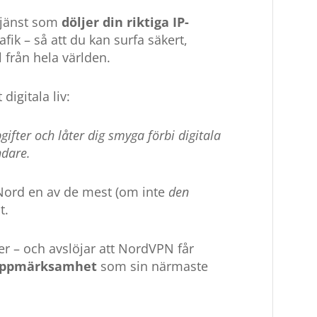
tjänst som
döljer din riktiga IP-
fik – så att du kan surfa säkert,
 från hela världen.
digitala liv:
gifter och låter dig smyga förbi digitala
ndare.
ord en av de mest (om inte
den
t.
r – och avslöjar att NordVPN får
 uppmärksamhet
som sin närmaste