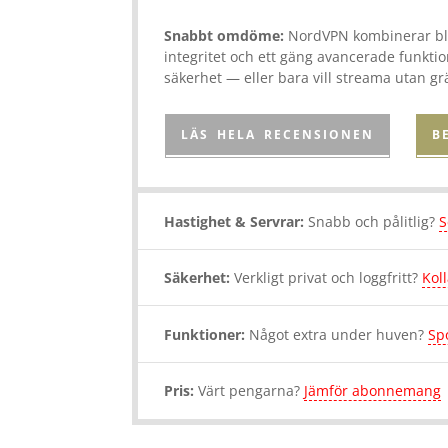
Snabbt omdöme:
NordVPN kombinerar bli
integritet och ett gäng avancerade funkti
säkerhet — eller bara vill streama utan gr
LÄS HELA RECENSIONEN
B
Hastighet & Servrar:
Snabb och pålitlig?
S
Säkerhet:
Verkligt privat och loggfritt?
Kol
Funktioner:
Något extra under huven?
Spo
Pris:
Värt pengarna?
Jämför abonnemang