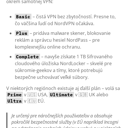
okrem samotnej VPN:
– čistá VPN bez zbytočností. Presne to,
Basic
čo väčšina ľudí od NordVPN očakáva.
– pridáva malware skener, blokovanie
Plus
reklám a správcu hesiel NordPass – pre
komplexnejšiu online ochranu.
– navyše získate 1 TB šifrovaného
Complete
cloudového úložiska NordLocker – skvelé pre
súkromie-geekov a tímy, ktoré potrebujú
bezpečne uchovávať veľké súbory.
V niektorých regiónoch existuje aj ďalší plán – volá sa
v 🇺🇸 USA,
v 🇬🇧 UK alebo
Prime
Ultimate
v 🇪🇺 EÚ.
Ultra
Je určený pre náročnejších používateľov a obsahuje
pokročilé bezpečnostné služby (v EÚ napríklad Incogni