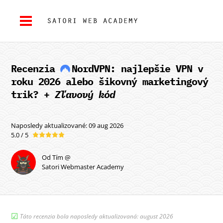
Recenzia
NordVPN
: najlepšie VPN v
roku 2026 alebo šikovný marketingový
trik? +
Zľavový kód
Naposledy aktualizované: 09 aug 2026
5.0 / 5
Od Tím @
Satori Webmaster Academy
☑︎
Táto recenzia bola naposledy aktualizovaná: august 2026