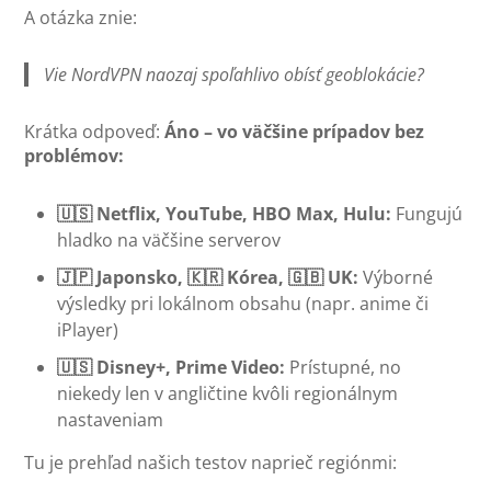
A otázka znie:
Vie NordVPN naozaj spoľahlivo obísť geoblokácie?
Krátka odpoveď:
Áno – vo väčšine prípadov bez
problémov:
🇺🇸 Netflix, YouTube, HBO Max, Hulu:
Fungujú
hladko na väčšine serverov
🇯🇵 Japonsko, 🇰🇷 Kórea, 🇬🇧 UK:
Výborné
výsledky pri lokálnom obsahu (napr. anime či
iPlayer)
🇺🇸 Disney+, Prime Video:
Prístupné, no
niekedy len v angličtine kvôli regionálnym
nastaveniam
Tu je prehľad našich testov naprieč regiónmi: