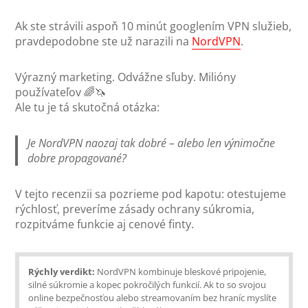
Ak ste strávili aspoň 10 minút googlením VPN služieb,
pravdepodobne ste už narazili na
NordVPN
.
Výrazný marketing. Odvážne sľuby. Milióny
používateľov 🌈🦄
Ale tu je tá skutočná otázka:
Je NordVPN naozaj tak dobré – alebo len výnimočne
dobre propagované?
V tejto recenzii sa pozrieme pod kapotu: otestujeme
rýchlosť, preveríme zásady ochrany súkromia,
rozpitváme funkcie aj cenové finty.
Rýchly verdikt:
NordVPN kombinuje bleskové pripojenie,
silné súkromie a kopec pokročilých funkcií. Ak to so svojou
online bezpečnosťou alebo streamovaním bez hraníc myslíte