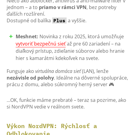
Niečo ako adblocker, antivírus a anti-malware filter v
jednom – a to
priamo v rámci VPN
, bez potreby
ďalších rozšírení.
Dostupné od balíka
a vyššie.
Plus
Meshnet:
Novinka z roku 2025, ktorá umožňuje
vytvoriť bezpečnú sieť
až pre 60 zariadení – na
diaľkový prístup, zdieľanie súborov alebo hranie
hier s kamarátmi kdekoľvek na svete.
Funguje ako
virtuálna domáca sieť
(LAN), lenže
nezávisle od polohy
. Ideálne na dôverné spolupráce,
prácu z domu, alebo súkromný herný server 🎮
…OK, funkcie máme prebraté – teraz sa pozrime, ako
si NordVPN vedie v reálnom svete.
Výkon NordVPN: Rýchlosť a
Odblokovanie