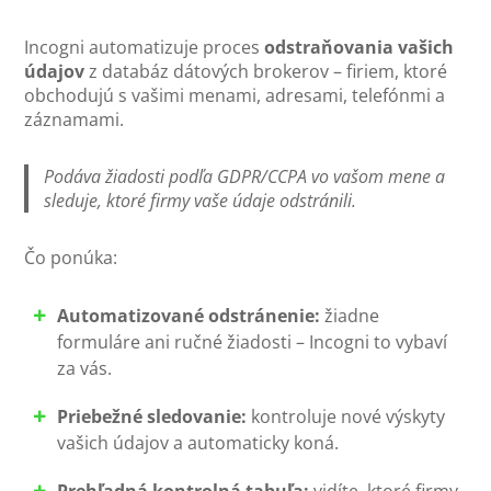
Incogni automatizuje proces
odstraňovania vašich
údajov
z databáz dátových brokerov – firiem, ktoré
obchodujú s vašimi menami, adresami, telefónmi a
záznamami.
Podáva žiadosti podľa GDPR/CCPA vo vašom mene a
sleduje, ktoré firmy vaše údaje odstránili.
Čo ponúka:
Automatizované odstránenie:
žiadne
formuláre ani ručné žiadosti – Incogni to vybaví
za vás.
Priebežné sledovanie:
kontroluje nové výskyty
vašich údajov a automaticky koná.
Prehľadná kontrolná tabuľa:
vidíte, ktoré firmy