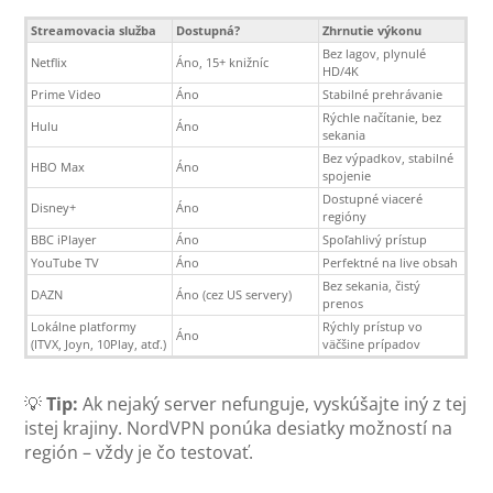
Streamovacia služba
Dostupná?
Zhrnutie výkonu
Bez lagov, plynulé
Netflix
Áno, 15+ knižníc
HD/4K
Prime Video
Áno
Stabilné prehrávanie
Rýchle načítanie, bez
Hulu
Áno
sekania
Bez výpadkov, stabilné
HBO Max
Áno
spojenie
Dostupné viaceré
Disney+
Áno
regióny
BBC iPlayer
Áno
Spoľahlivý prístup
YouTube TV
Áno
Perfektné na live obsah
Bez sekania, čistý
DAZN
Áno (cez US servery)
prenos
Lokálne platformy
Rýchly prístup vo
Áno
(ITVX, Joyn, 10Play, atď.)
väčšine prípadov
💡
Tip:
Ak nejaký server nefunguje, vyskúšajte iný z tej
istej krajiny. NordVPN ponúka desiatky možností na
región – vždy je čo testovať.