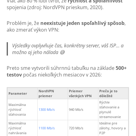
Viac ako 80 % ľudí tvrdí, že
rýchlosť a spoľahlivosť
spojenia (zdroj: NordVPN prieskum, 2020).
Problém je, že
neexistuje jeden spoľahlivý spôsob
,
ako zmerať výkon VPN:
Výsledky ovplyvňuje čas, konkrétny server, váš ISP… a
možno aj jeho nálada 😅
Preto sme vytvorili súhrnnú tabuľku na základe
500+
testov
počas niekoľkých mesiacov v 2026:
NordVPN
Priemer
Prečo je to
Parameter
priemer
všetkých VPN
dôležité
Rýchle
Maximálna
sťahovanie a
rýchlosť
1300 Mb/s
940 Mb/s
plynulé
sťahovania
streamovanie
Maximálna
Ideálne pre
rýchlosť
1100 Mb/s
720 Mb/s
zálohy, hovory a
nahrávania
P2P