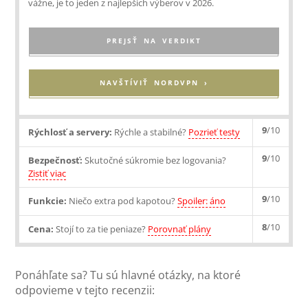
vážne, je to jeden z najlepších výberov v 2026.
PREJSŤ NA VERDIKT
NAVŠTÍVIŤ NORDVPN ›
9
/10
Rýchlosť a servery:
Rýchle a stabilné?
Pozrieť testy
9
/10
Bezpečnosť:
Skutočné súkromie bez logovania?
Zistiť viac
9
/10
Funkcie:
Niečo extra pod kapotou?
Spoiler: áno
8
/10
Cena:
Stojí to za tie peniaze?
Porovnať plány
Ponáhľate sa? Tu sú hlavné otázky, na ktoré
odpovieme v tejto recenzii: