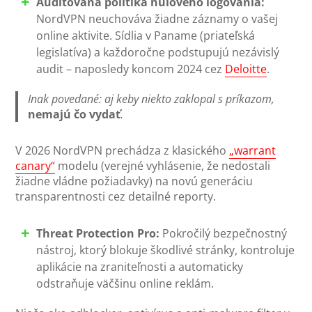
Auditovaná politika nulového logovania:
NordVPN neuchováva žiadne záznamy o vašej
online aktivite. Sídlia v Paname (priateľská
legislatíva) a každoročne podstupujú nezávislý
audit – naposledy koncom 2024 cez
Deloitte
.
Inak povedané: aj keby niekto zaklopal s príkazom,
nemajú čo vydať
.
V 2026 NordVPN prechádza z klasického
„warrant
canary“
modelu (verejné vyhlásenie, že nedostali
žiadne vládne požiadavky) na novú generáciu
transparentnosti cez detailné reporty.
Threat Protection Pro:
Pokročilý bezpečnostný
nástroj, ktorý blokuje škodlivé stránky, kontroluje
aplikácie na zraniteľnosti a automaticky
odstraňuje väčšinu online reklám.