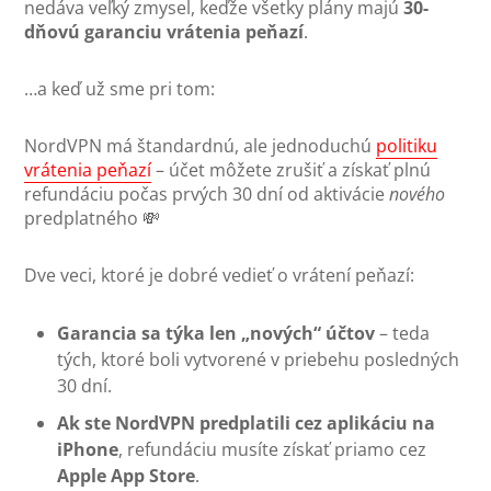
nedáva veľký zmysel, keďže všetky plány majú
30-
dňovú garanciu vrátenia peňazí
.
…a keď už sme pri tom:
NordVPN má štandardnú, ale jednoduchú
politiku
vrátenia peňazí
– účet môžete zrušiť a získať plnú
refundáciu počas prvých 30 dní od aktivácie
nového
predplatného 💸
Dve veci, ktoré je dobré vedieť o vrátení peňazí:
Garancia sa týka len „nových“ účtov
– teda
tých, ktoré boli vytvorené v priebehu posledných
30 dní.
Ak ste NordVPN predplatili cez aplikáciu na
iPhone
, refundáciu musíte získať priamo cez
Apple App Store
.