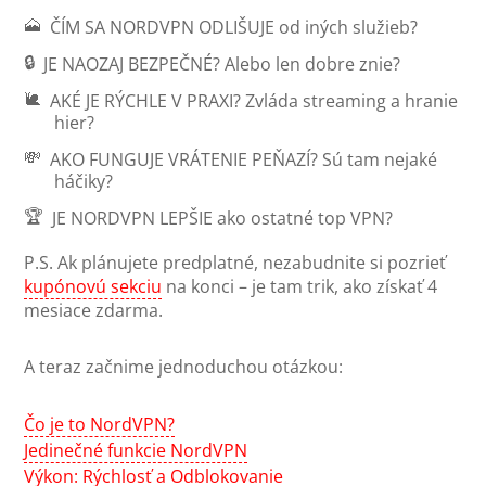
🗻
ČÍM SA NORDVPN ODLIŠUJE
od iných služieb?
🔒
JE NAOZAJ BEZPEČNÉ?
Alebo len dobre znie?
🐌
AKÉ JE RÝCHLE V PRAXI?
Zvláda streaming a hranie
hier?
💸
AKO FUNGUJE VRÁTENIE PEŇAZÍ?
Sú tam nejaké
háčiky?
🏆
JE NORDVPN LEPŠIE
ako ostatné top VPN?
P.S. Ak plánujete predplatné, nezabudnite si pozrieť
kupónovú sekciu
na konci – je tam trik, ako získať 4
mesiace zdarma.
A teraz začnime jednoduchou otázkou:
Čo je to NordVPN?
Jedinečné funkcie NordVPN
Výkon: Rýchlosť a Odblokovanie