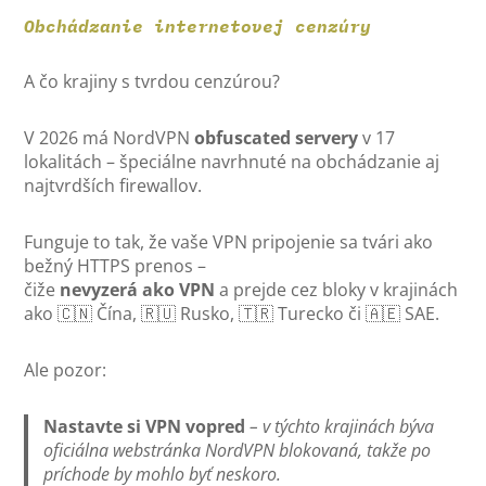
Obchádzanie internetovej cenzúry
A čo krajiny s tvrdou cenzúrou?
V 2026 má NordVPN
obfuscated servery
v 17
lokalitách – špeciálne navrhnuté na obchádzanie aj
najtvrdších firewallov.
Funguje to tak, že vaše VPN pripojenie sa tvári ako
bežný HTTPS prenos –
čiže
nevyzerá ako VPN
a prejde cez bloky v krajinách
ako 🇨🇳 Čína, 🇷🇺 Rusko, 🇹🇷 Turecko či 🇦🇪 SAE.
Ale pozor:
Nastavte si VPN vopred
– v týchto krajinách býva
oficiálna webstránka NordVPN blokovaná, takže po
príchode by mohlo byť neskoro.