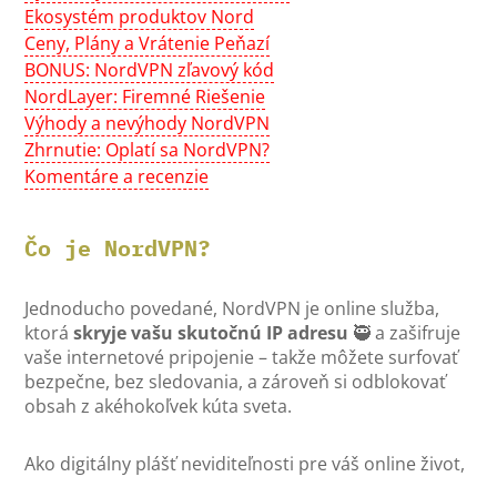
Ekosystém produktov Nord
Ceny, Plány a Vrátenie Peňazí
BONUS: NordVPN zľavový kód
NordLayer: Firemné Riešenie
Výhody a nevýhody NordVPN
Zhrnutie: Oplatí sa NordVPN?
Komentáre a recenzie
Čo je NordVPN?
Jednoducho povedané, NordVPN je online služba,
ktorá
skryje vašu skutočnú IP adresu
🥷 a zašifruje
vaše internetové pripojenie – takže môžete surfovať
bezpečne, bez sledovania, a zároveň si odblokovať
obsah z akéhokoľvek kúta sveta.
Ako digitálny plášť neviditeľnosti pre váš online život,