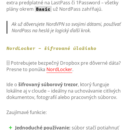
extra predplatné na LastPass či 1Password – všetky
plány okrem
už NordPass zahŕňajú.
Basic
Ak už dôverujete NordVPN so svojimi dátami, používať
NordPass na heslá je logický ďalší krok.
NordLocker – šifrované úložisko
🗄️ Potrebujete bezpečný Dropbox pre dôverné dáta?
Presne to ponúka
NordLocker
.
Ide o
šifrovaný súborový trezor
, ktorý funguje
lokálne aj v cloude – ideálny na uchovávanie citlivých
dokumentov, fotografií alebo pracovných súborov.
Zaujímavé funkcie:
Jednoduché používanie:
súbor stačí potiahnuť