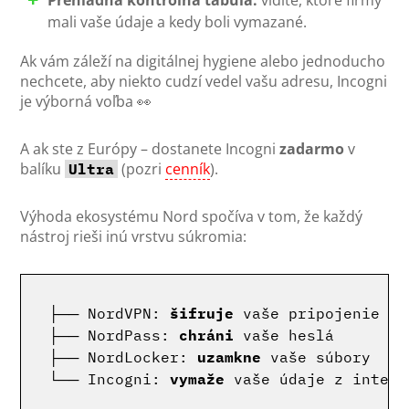
mali vaše údaje a kedy boli vymazané.
Ak vám záleží na digitálnej hygiene alebo jednoducho
nechcete, aby niekto cudzí vedel vašu adresu, Incogni
je výborná voľba 👀
A ak ste z Európy – dostanete Incogni
zadarmo
v
balíku
(pozri
cenník
).
Ultra
Výhoda ekosystému Nord spočíva v tom, že každý
nástroj rieši inú vrstvu súkromia:
├── NordVPN: 
šifruje
 vaše pripojenie  

├── NordPass: 
chráni
 vaše heslá  

├── NordLocker: 
uzamkne
 vaše súbory  

└── Incogni: 
vymaže