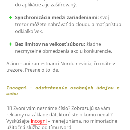
do aplikácie a je zašifrovaný.
Synchronizácia medzi zariadeniami:
svoj
trezor môžete nahrávať do cloudu a mať prístup
odkiaľkoľvek.
Bez limitov na veľkosť súboru:
žiadne
nezmyselné obmedzenia ako u konkurencie.
A áno – ani zamestnanci Nordu nevidia, čo máte v
trezore. Presne o to ide.
Incogni – odstránenie osobných údajov z
webu
🕵️‍♀️ Zvoní vám neznáme číslo? Zobrazujú sa vám
reklamy na základe dát, ktoré ste nikomu nedali?
Vyskúšajte
Incogni
– menej známa, no mimoriadne
užitočná služba od tímu Nord.