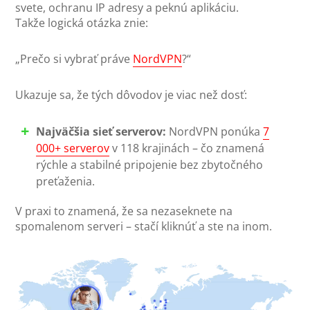
svete, ochranu IP adresy a peknú aplikáciu.
Takže logická otázka znie:
„Prečo si vybrať práve
NordVPN
?“
Ukazuje sa, že tých dôvodov je viac než dosť:
Najväčšia sieť serverov:
NordVPN ponúka
7
000+ serverov
v 118 krajinách – čo znamená
rýchle a stabilné pripojenie bez zbytočného
preťaženia.
V praxi to znamená, že sa nezaseknete na
spomalenom serveri – stačí kliknúť a ste na inom.