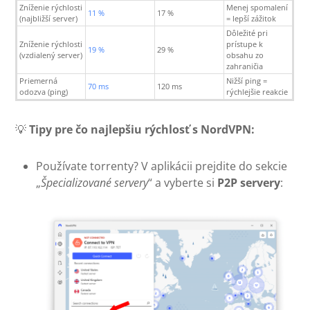
Zníženie rýchlosti
Menej spomalení
11 %
17 %
(najbližší server)
= lepší zážitok
Dôležité pri
Zníženie rýchlosti
prístupe k
19 %
29 %
(vzdialený server)
obsahu zo
zahraničia
Priemerná
Nižší ping =
70 ms
120 ms
odozva (ping)
rýchlejšie reakcie
💡
Tipy pre čo najlepšiu rýchlosť s NordVPN:
Používate torrenty? V aplikácii prejdite do sekcie
„
Špecializované servery
“ a vyberte si
P2P servery
: