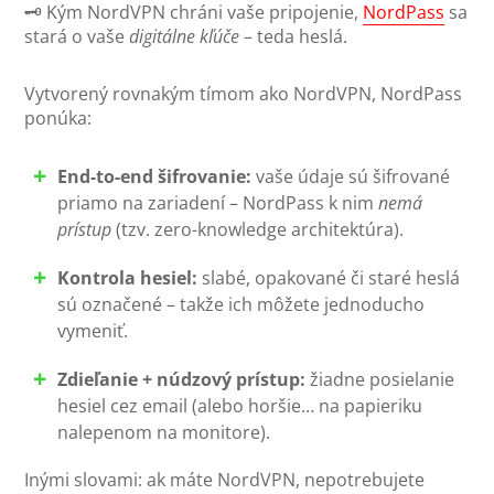
🗝️ Kým NordVPN chráni vaše pripojenie,
NordPass
sa
stará o vaše
digitálne kľúče
– teda heslá.
Vytvorený rovnakým tímom ako NordVPN, NordPass
ponúka:
End-to-end šifrovanie:
vaše údaje sú šifrované
priamo na zariadení – NordPass k nim
nemá
prístup
(tzv. zero-knowledge architektúra).
Kontrola hesiel:
slabé, opakované či staré heslá
sú označené – takže ich môžete jednoducho
vymeniť.
Zdieľanie + núdzový prístup:
žiadne posielanie
hesiel cez email (alebo horšie… na papieriku
nalepenom na monitore).
Inými slovami: ak máte NordVPN, nepotrebujete