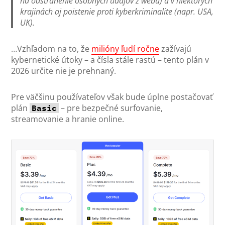
na odstránenie osobných údajov z webu) a v niektorých
krajinách aj poistenie proti kyberkriminalite (napr. USA,
UK).
…Vzhľadom na to, že
milióny ľudí ročne
zažívajú
kybernetické útoky – a čísla stále rastú – tento plán v
2026 určite nie je prehnaný.
Pre väčšinu používateľov však bude úplne postačovať
plán
– pre bezpečné surfovanie,
Basic
streamovanie a hranie online.