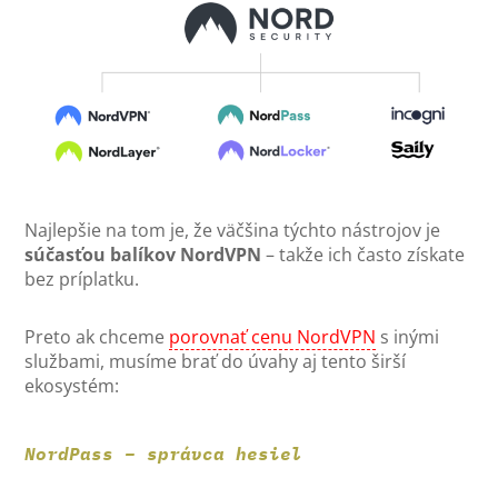
Najlepšie na tom je, že väčšina týchto nástrojov je
súčasťou balíkov NordVPN
– takže ich často získate
bez príplatku.
Preto ak chceme
porovnať cenu NordVPN
s inými
službami, musíme brať do úvahy aj tento širší
ekosystém:
NordPass – správca hesiel