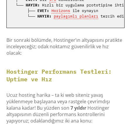
└── 
HAYIR:
 Hızlı bir uygulama prototipine ihtiyac
     ├── 
EVET:
Horizons
 ile oynayın 

     └── 
HAYIR:
paylaşımlı planları
Bir sonraki bölümde, Hostinger’ın altyapısını pratikte
inceleyeceğiz; odak noktamız güvenilirlik ve hız
olacak:
Hostinger Performans Testleri:
Uptime ve Hız
Ucuz hosting harika – ta ki web siteniz yavaş
yüklenmeye başlayana veya rastgele çevrimdışı
kalana kadar! Bu yüzden son
7 yıldır
Hostinger
altyapısının düzenli performans kontrollerini
yapıyoruz; odaklandığımız iki ana konu: