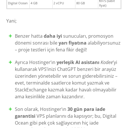
₺975 (sabit
Digital Ocean
4 GB
2 vCPU
80 GB
fiyat)
Yani;
Benzer hatta
daha iyi
sunucuları, promosyon
dönemi sonrası bile
yarı fiyatına
alabiliyorsunuz
– proje testleri için fena fikir değil!
Ayrıca Hostinger’ın
yerleşik AI asistanı
Kodee
’yi
kullanarak VPS’inizi ChatGPT benzeri bir arayüz
üzerinden yönetebilir ve sorun giderebilirsiniz –
evet, terminalde saatlerce komut yazmak ve
StackExchange kazmak kadar havalı olmayabilir
ama kesinlikle zaman kazandırır.
Son olarak, Hostinger’ın
30 gün para iade
garantisi
VPS planlarını da kapsıyor; bu, Digital
Ocean gibi pek çok sağlayıcının hiç iade