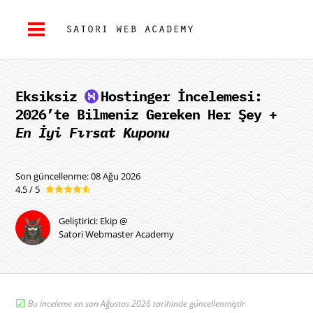
Eksiksiz
Hostinger
İncelemesi:
2026’te Bilmeniz Gereken Her Şey +
En İyi Fırsat Kuponu
Son güncellenme: 08 Ağu 2026
4.5 / 5
Geliştirici: Ekip @
Satori Webmaster Academy
☑︎
Bu inceleme en son Ağustos 2026 tarihinde güncellenmiştir