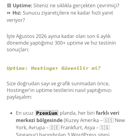
🟩
Uptime:
Siteniz ne sıklıkla gerçekten çevrimiçi?
⏩
Hız:
Sunucu ziyaretçilere ne kadar hızlı yanıt
veriyor?
İşte Ağustos 2026 ayına kadar olan son 6 aylık
dönemde yaptığımız 300+ uptime ve hız testinin
sonuçları:
Uptime: Hostinger Güvenilir mi?
Size doğrudan sayı ve grafik sunmadan önce,
Hostinger’ın uptime testlerini nasıl yaptığımızı
paylaşalım:
En ucuz
planda, her biri
farklı veri
Premium
merkezi bölgesinde
(Kuzey Amerika – 🇺🇸 New
York, Avrupa – 🇩🇪 Frankfurt, Asya – 🇸🇬
Singapur) barındırılan 3 WordPress sitesi