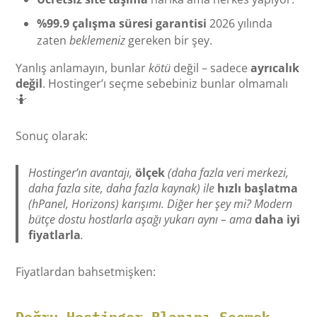
%99.9 çalışma süresi garantisi
2026 yılında
zaten
beklemeniz
gereken bir şey.
Yanlış anlamayın, bunlar
kötü
değil – sadece
ayrıcalık
değil
. Hostinger’ı seçme sebebiniz bunlar olmamalı
🤷
Sonuç olarak:
Hostinger’ın avantajı,
ölçek
(daha fazla veri merkezi,
daha fazla site, daha fazla kaynak) ile
hızlı başlatma
(hPanel, Horizons) karışımı. Diğer her şey mi? Modern
bütçe dostu hostlarla aşağı yukarı aynı – ama
daha iyi
fiyatlarla
.
Fiyatlardan bahsetmişken:
Doğru Hostinger Planını Seçmek