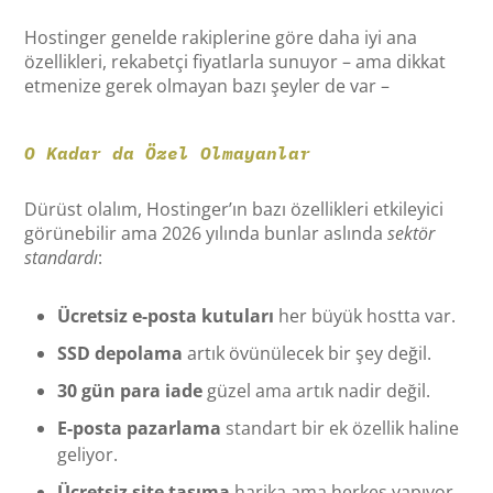
Hostinger genelde rakiplerine göre daha iyi ana
özellikleri, rekabetçi fiyatlarla sunuyor – ama dikkat
etmenize gerek olmayan bazı şeyler de var –
O Kadar da Özel Olmayanlar
Dürüst olalım, Hostinger’ın bazı özellikleri etkileyici
görünebilir ama 2026 yılında bunlar aslında
sektör
standardı
:
Ücretsiz e-posta kutuları
her büyük hostta var.
SSD depolama
artık övünülecek bir şey değil.
30 gün para iade
güzel ama artık nadir değil.
E-posta pazarlama
standart bir ek özellik haline
geliyor.
Ücretsiz site taşıma
harika ama herkes yapıyor.