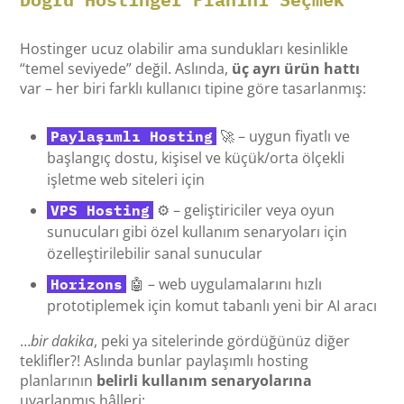
Hostinger ucuz olabilir ama sundukları kesinlikle
“temel seviyede” değil. Aslında,
üç ayrı ürün hattı
var – her biri farklı kullanıcı tipine göre tasarlanmış:
🚀 – uygun fiyatlı ve
Paylaşımlı Hosting
başlangıç dostu, kişisel ve küçük/orta ölçekli
işletme web siteleri için
⚙️ – geliştiriciler veya oyun
VPS Hosting
sunucuları gibi özel kullanım senaryoları için
özelleştirilebilir sanal sunucular
🤖 – web uygulamalarını hızlı
Horizons
prototiplemek için komut tabanlı yeni bir AI aracı
…
bir dakika
, peki ya sitelerinde gördüğünüz diğer
teklifler?! Aslında bunlar paylaşımlı hosting
planlarının
belirli kullanım senaryolarına
uyarlanmış hâlleri: