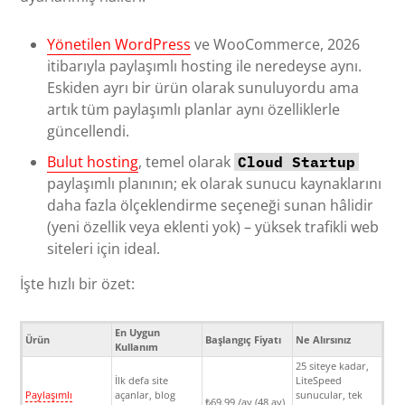
Yönetilen WordPress
ve WooCommerce, 2026
itibarıyla paylaşımlı hosting ile neredeyse aynı.
Eskiden ayrı bir ürün olarak sunuluyordu ama
artık tüm paylaşımlı planlar aynı özelliklerle
güncellendi.
Bulut hosting
, temel olarak
Cloud Startup
paylaşımlı planının; ek olarak sunucu kaynaklarını
daha fazla ölçeklendirme seçeneği sunan hâlidir
(yeni özellik veya eklenti yok) – yüksek trafikli web
siteleri için ideal.
İşte hızlı bir özet:
En Uygun
Ürün
Başlangıç Fiyatı
Ne Alırsınız
Kullanım
25 siteye kadar,
İlk defa site
LiteSpeed
Paylaşımlı
açanlar, blog
sunucular, tek
₺69.99 /ay (48 ay)