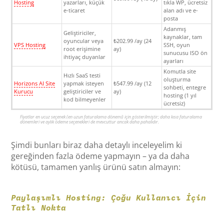
Hosting
yazarları, küçük
tıkla WP, ücretsiz
e-ticaret
alan adı ve e-
posta
Adanmış
Geliştiriciler,
kaynaklar, tam
oyuncular veya
₺202.99 /ay (24
VPS Hosting
SSH, oyun
root erişimine
ay)
sunucusu ISO ön
ihtiyaç duyanlar
ayarları
Komutla site
Hızlı SaaS testi
oluşturma
Horizons AI Site
yapmak isteyen
₺547.99 /ay (12
sohbeti, entegre
Kurucu
geliştiriciler ve
ay)
hosting (1 yıl
kod bilmeyenler
ücretsiz)
Fiyatlar en ucuz seçenek (en uzun faturalama dönemi) için gösterilmiştir; daha kısa faturalama
dönemleri ve aylık ödeme seçenekleri de mevcuttur ancak daha pahalıdır.
Şimdi bunları biraz daha detaylı inceleyelim ki
gereğinden fazla ödeme yapmayın – ya da daha
kötüsü, tamamen yanlış ürünü satın almayın:
Paylaşımlı Hosting: Çoğu Kullanıcı İçin
Tatlı Nokta