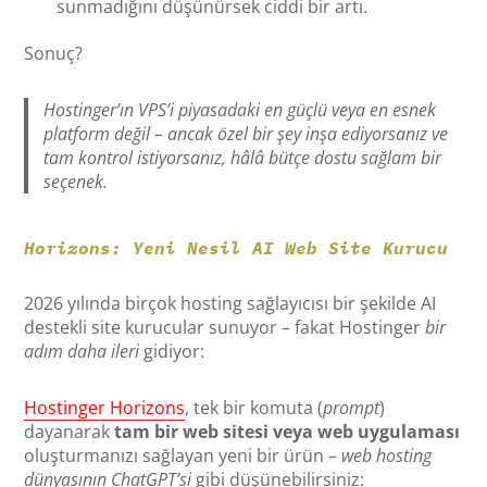
sunmadığını düşünürsek ciddi bir artı.
Sonuç?
Hostinger’ın VPS’i piyasadaki en güçlü veya en esnek
platform değil – ancak özel bir şey inşa ediyorsanız ve
tam kontrol istiyorsanız, hâlâ bütçe dostu sağlam bir
seçenek.
Horizons: Yeni Nesil AI Web Site Kurucu
2026 yılında birçok hosting sağlayıcısı bir şekilde AI
destekli site kurucular sunuyor – fakat Hostinger
bir
adım daha ileri
gidiyor:
Hostinger Horizons
, tek bir komuta (
prompt
)
dayanarak
tam bir web sitesi veya web uygulaması
oluşturmanızı sağlayan yeni bir ürün –
web hosting
dünyasının ChatGPT’si
gibi düşünebilirsiniz: