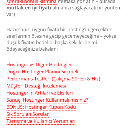
sonraki bonus kısmına
mutlaka göz atın – burada
mutlak en iyi fiyatı
almanızı sağlayacak bir yöntem
var)
Hazırsanız, uygun fiyatlı bir hosting’in gerçekten
sınırlarının ötesine geçip geçemeyeceğine – yoksa
düşük fiyatın bedelini başka şekillerde mi
ödeyeceğinize bakalım:
Hostinger vs Diğer Hostingler
Doğru Hostinger Planını Seçmek
Performans Testleri (Çalışma Süresi & Hız)
Müşteri Desteği İncelemesi
Hostinger’ın Artıları ve Eksileri
Sonuç: Hostinger Kullanmalı mısınız?
BONUS: Hostinger Kupon Kodu
Sık Sorulan Sorular
Tartışma ve Kullanıcı Yorumları