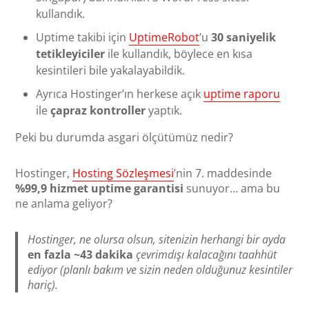
kullandık.
Uptime takibi için
UptimeRobot
’u
30 saniyelik
tetikleyiciler
ile kullandık, böylece en kısa
kesintileri bile yakalayabildik.
Ayrıca Hostinger’ın herkese açık
uptime raporu
ile
çapraz kontroller
yaptık.
Peki bu durumda asgari ölçütümüz nedir?
Hostinger,
Hosting Sözleşmesi
’nin 7. maddesinde
%99,9 hizmet uptime garantisi
sunuyor… ama bu
ne anlama geliyor?
Hostinger, ne olursa olsun, sitenizin herhangi bir ayda
en fazla ~43 dakika
çevrimdışı kalacağını taahhüt
ediyor (planlı bakım ve sizin neden olduğunuz kesintiler
hariç).