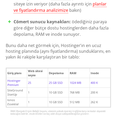
siteye izin veriyor (daha fazla ayrıntı için
planlar
ve fiyatlandırma analizimize
bakın)
Cömert sunucu kaynakları:
ödediğiniz paraya
göre diğer bütçe dostu hostinglerden daha fazla
depolama, RAM ve inode sunuyor.
Bunu daha net görmek için, Hostinger’ın en ucuz
hosting planında (aynı fiyatlandırma) sunduklarını, en
yakın iki rakiple karşılaştıran bir tablo:
Web sitesi
Giriş planı
Depolama
RAM
Inode
sayısı
Hostinger
25
25 GB SSD
1024 MB
400 K
Premium
SiteGround
1
10 GB SSD
768 MB
200 K
StartUp
Ionos
1
10 GB SSD
512 MB
262 K
Essential
RAM (Rastgele Erişim Belleği) boyutu, sitenizin yüksek ziyaretçi trafiğine karşı ne kadar dayanıklı
kalacağını belirler, inode limitleri ise kaç adet dosya saklayabileceğinizi gösterir.