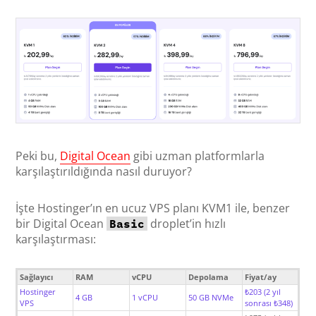
Peki bu,
Digital Ocean
gibi uzman platformlarla
karşılaştırıldığında nasıl duruyor?
İşte Hostinger’ın en ucuz VPS planı KVM1 ile, benzer
bir Digital Ocean
droplet’in hızlı
Basic
karşılaştırması:
Sağlayıcı
RAM
vCPU
Depolama
Fiyat/ay
Hostinger
₺203 (2 yıl
4 GB
1 vCPU
50 GB NVMe
VPS
sonrası ₺348)