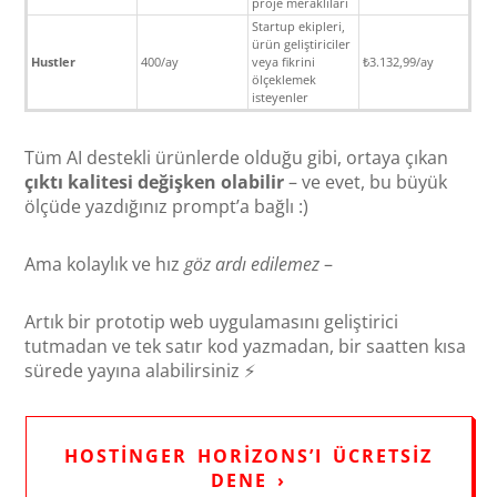
proje meraklıları
Startup ekipleri,
ürün geliştiriciler
Hustler
400/ay
veya fikrini
₺3.132,99/ay
ölçeklemek
isteyenler
Tüm AI destekli ürünlerde olduğu gibi, ortaya çıkan
çıktı kalitesi değişken olabilir
– ve evet, bu büyük
ölçüde yazdığınız prompt’a bağlı :)
Ama kolaylık ve hız
göz ardı edilemez
–
Artık bir prototip web uygulamasını geliştirici
tutmadan ve tek satır kod yazmadan, bir saatten kısa
sürede yayına alabilirsiniz ⚡
HOSTINGER HORIZONS’I ÜCRETSIZ
DENE ›