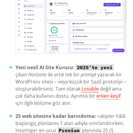
Yeni nesil AI Site Kurucu:
2025’te yeni
çıkan
Horizons
ile artık tek bir
prompt
yazarak bir
WordPress sitesi – veya küçük bir SaaS prototipi –
oluşturabilirsiniz. Tam olarak
Lovable
değil ama
çok
daha kullanıcı dostu. Ayrıntılı bir
erken keşif
için ilgili bölüme göz atın.
25 web sitesine kadar barındırma:
rakipler hâlâ
başlangıç planlarını 1 alan adıyla sınırlandırırken,
Hostinger en ucuz
planında 25 (!)
Premium