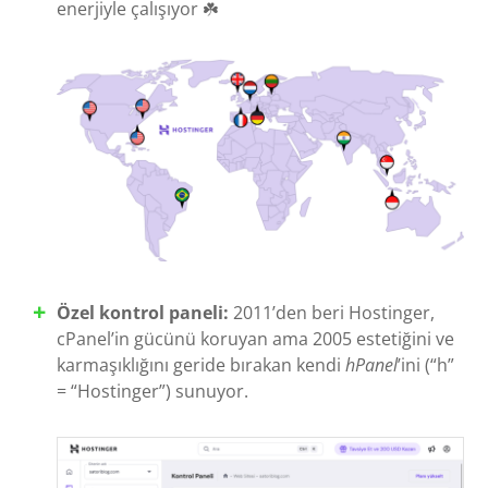
enerjiyle çalışıyor ☘️
Özel kontrol paneli:
2011’den beri Hostinger,
cPanel’in gücünü koruyan ama 2005 estetiğini ve
karmaşıklığını geride bırakan kendi
hPanel
’ini (“h”
= “Hostinger”) sunuyor.