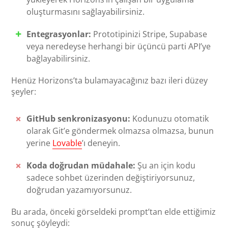
oluşturmasını sağlayabilirsiniz.
Entegrasyonlar:
Prototipinizi Stripe, Supabase
veya neredeyse herhangi bir üçüncü parti API’ye
bağlayabilirsiniz.
Henüz Horizons’ta bulamayacağınız bazı ileri düzey
şeyler:
GitHub senkronizasyonu:
Kodunuzu otomatik
olarak Git’e göndermek olmazsa olmazsa, bunun
yerine
Lovable
’ı deneyin.
Koda doğrudan müdahale:
Şu an için kodu
sadece sohbet üzerinden değiştiriyorsunuz,
doğrudan yazamıyorsunuz.
Bu arada, önceki görseldeki prompt’tan elde ettiğimiz
sonuç şöyleydi: