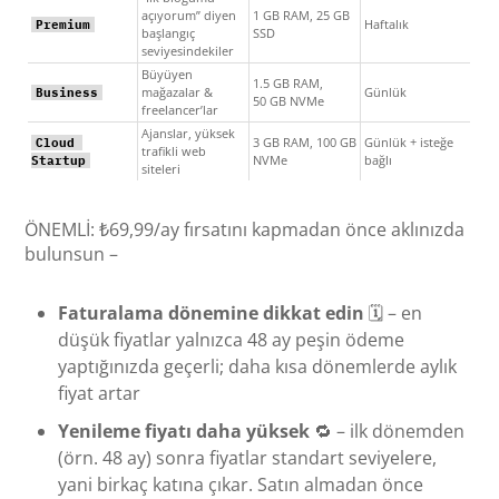
açıyorum” diyen
1 GB RAM, 25 GB
Haftalık
Premium
başlangıç
SSD
seviyesindekiler
Büyüyen
1.5 GB RAM,
mağazalar &
Günlük
Business
50 GB NVMe
freelancer’lar
Ajanslar, yüksek
3 GB RAM, 100 GB
Günlük + isteğe
Cloud 
trafikli web
NVMe
bağlı
Startup
siteleri
ÖNEMLİ: ₺69,99/ay fırsatını kapmadan önce aklınızda
bulunsun –
Faturalama dönemine dikkat edin
🗓️ – en
düşük fiyatlar yalnızca 48 ay peşin ödeme
yaptığınızda geçerli; daha kısa dönemlerde aylık
fiyat artar
Yenileme fiyatı daha yüksek
🔁 – ilk dönemden
(örn. 48 ay) sonra fiyatlar standart seviyelere,
yani birkaç katına çıkar. Satın almadan önce