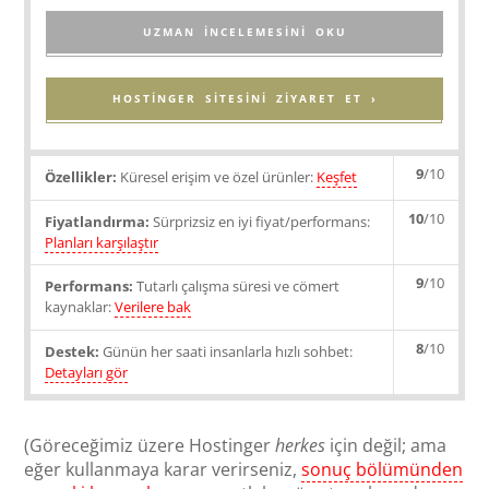
UZMAN INCELEMESINI OKU
HOSTINGER SITESINI ZIYARET ET ›
9
/10
Özellikler:
Küresel erişim ve özel ürünler:
Keşfet
10
/10
Fiyatlandırma:
Sürprizsiz en iyi fiyat/performans:
Planları karşılaştır
9
/10
Performans:
Tutarlı çalışma süresi ve cömert
kaynaklar:
Verilere bak
8
/10
Destek:
Günün her saati insanlarla hızlı sohbet:
Detayları gör
(Göreceğimiz üzere Hostinger
herkes
için değil; ama
eğer kullanmaya karar verirseniz,
sonuç bölümünden