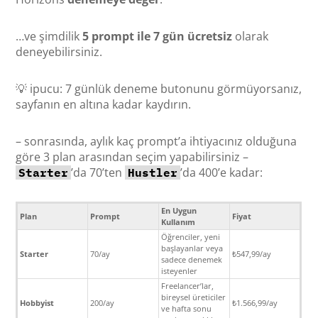
…ve şimdilik
5 prompt ile 7 gün ücretsiz
olarak
deneyebilirsiniz.
💡 ipucu: 7 günlük deneme butonunu görmüyorsanız,
sayfanın en altına kadar kaydırın.
– sonrasında, aylık kaç prompt’a ihtiyacınız olduğuna
göre 3 plan arasından seçim yapabilirsiniz –
’da 70’ten
’da 400’e kadar:
Starter
Hustler
En Uygun
Plan
Prompt
Fiyat
Kullanım
Öğrenciler, yeni
başlayanlar veya
Starter
70/ay
₺547,99/ay
sadece denemek
isteyenler
Freelancer’lar,
bireysel üreticiler
Hobbyist
200/ay
₺1.566,99/ay
ve hafta sonu