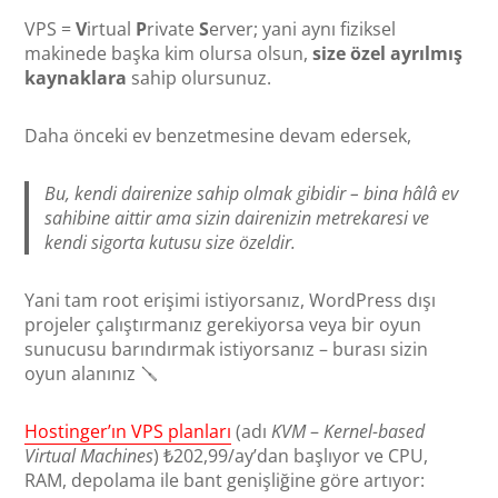
VPS =
V
irtual
P
rivate
S
erver; yani aynı fiziksel
makinede başka kim olursa olsun,
size özel ayrılmış
kaynaklara
sahip olursunuz.
Daha önceki ev benzetmesine devam edersek,
Bu, kendi dairenize sahip olmak gibidir – bina hâlâ ev
sahibine aittir ama sizin dairenizin metrekaresi ve
kendi sigorta kutusu size özeldir.
Yani tam root erişimi istiyorsanız, WordPress dışı
projeler çalıştırmanız gerekiyorsa veya bir oyun
sunucusu barındırmak istiyorsanız – burası sizin
oyun alanınız 🪛
Hostinger’ın VPS planları
(adı
KVM
–
Kernel-based
Virtual Machines
) ₺202,99/ay’dan başlıyor ve CPU,
RAM, depolama ile bant genişliğine göre artıyor: