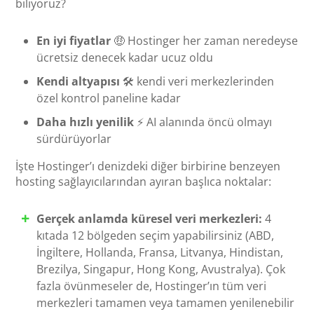
biliyoruz?
En iyi fiyatlar
🤑 Hostinger her zaman neredeyse
ücretsiz denecek kadar ucuz oldu
Kendi altyapısı
🛠️ kendi veri merkezlerinden
özel kontrol paneline kadar
Daha hızlı yenilik
⚡ AI alanında öncü olmayı
sürdürüyorlar
İşte Hostinger’ı denizdeki diğer birbirine benzeyen
hosting sağlayıcılarından ayıran başlıca noktalar:
Gerçek anlamda küresel veri merkezleri:
4
kıtada 12 bölgeden seçim yapabilirsiniz (ABD,
İngiltere, Hollanda, Fransa, Litvanya, Hindistan,
Brezilya, Singapur, Hong Kong, Avustralya). Çok
fazla övünmeseler de, Hostinger’ın tüm veri
merkezleri tamamen veya tamamen yenilenebilir