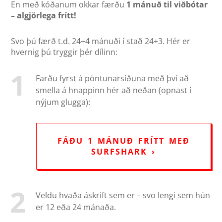
En með kóðanum okkar færðu
1 mánuð til viðbótar
– algjörlega frítt!
Svo þú færð t.d. 24+4 mánuði í stað 24+3. Hér er
hvernig þú tryggir þér dílinn:
Farðu fyrst á pöntunarsíðuna með því að
smella á hnappinn hér að neðan (opnast í
nýjum glugga):
FÁÐU 1 MÁNUÐ FRÍTT MEÐ
SURFSHARK ›
Veldu hvaða áskrift sem er – svo lengi sem hún
er 12 eða 24 mánaða.