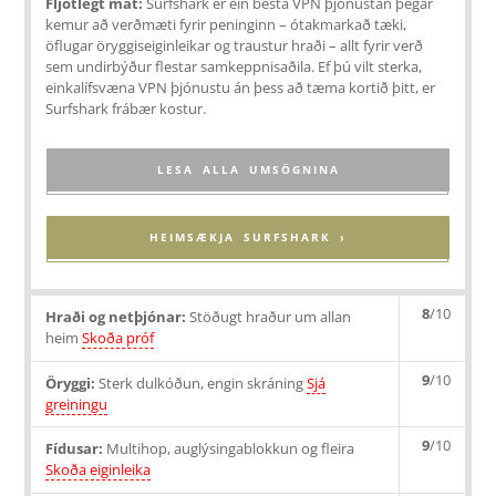
Fljótlegt mat:
Surfshark er ein besta VPN þjónustan þegar
kemur að verðmæti fyrir peninginn – ótakmarkað tæki,
öflugar öryggiseiginleikar og traustur hraði – allt fyrir verð
sem undirbýður flestar samkeppnisaðila. Ef þú vilt sterka,
einkalífsvæna VPN þjónustu án þess að tæma kortið þitt, er
Surfshark frábær kostur.
LESA ALLA UMSÖGNINA
HEIMSÆKJA SURFSHARK ›
8
/10
Hraði og netþjónar:
Stöðugt hraður um allan
heim
Skoða próf
9
/10
Öryggi:
Sterk dulkóðun, engin skráning
Sjá
greiningu
9
/10
Fídusar:
Multihop, auglýsingablokkun og fleira
Skoða eiginleika