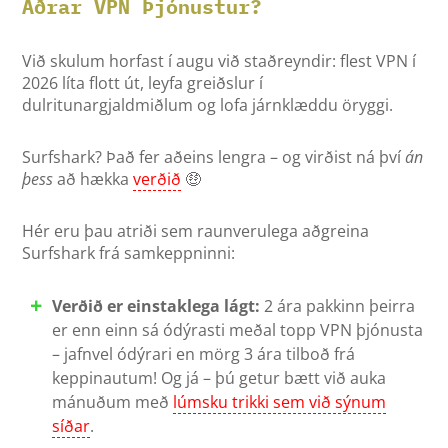
Aðrar VPN Þjónustur?
Við skulum horfast í augu við staðreyndir: flest VPN í
2026 líta flott út, leyfa greiðslur í
dulritunargjaldmiðlum og lofa járnklæddu öryggi.
Surfshark? Það fer aðeins lengra – og virðist ná því
án
þess
að hækka
verðið
🤑
Hér eru þau atriði sem raunverulega aðgreina
Surfshark frá samkeppninni:
Verðið er einstaklega lágt:
2 ára pakkinn þeirra
er enn einn sá ódýrasti meðal topp VPN þjónusta
– jafnvel ódýrari en mörg 3 ára tilboð frá
keppinautum! Og já – þú getur bætt við auka
mánuðum með
lúmsku trikki sem við sýnum
síðar
.