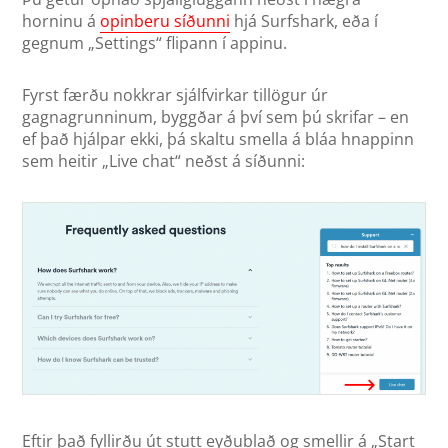
horninu á
opinberu síðunni
hjá Surfshark, eða í
gegnum „Settings“ flipann í appinu.
Fyrst færðu nokkrar sjálfvirkar tillögur úr
gagnagrunninum, byggðar á því sem þú skrifar – en
ef það hjálpar ekki, þá skaltu smella á bláa hnappinn
sem heitir „Live chat“ neðst á síðunni:
Eftir það fyllirðu út stutt eyðublað og smellir á „Start