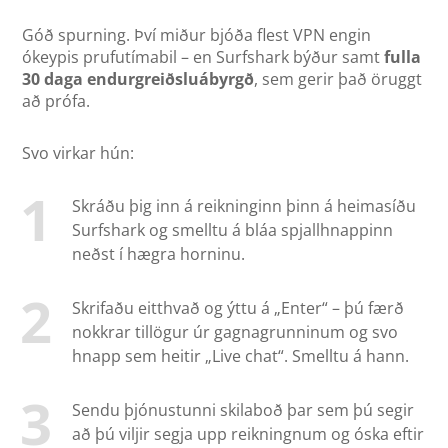
Góð spurning. Því miður bjóða flest VPN engin
ókeypis prufutímabil – en Surfshark býður samt
fulla
30 daga endurgreiðsluábyrgð
, sem gerir það öruggt
að prófa.
Svo virkar hún:
Skráðu þig inn á reikninginn þinn á heimasíðu
Surfshark og smelltu á bláa spjallhnappinn
neðst í hægra horninu.
Skrifaðu eitthvað og ýttu á „Enter“ – þú færð
nokkrar tillögur úr gagnagrunninum og svo
hnapp sem heitir „Live chat“. Smelltu á hann.
Sendu þjónustunni skilaboð þar sem þú segir
að þú viljir segja upp reikningnum og óska eftir