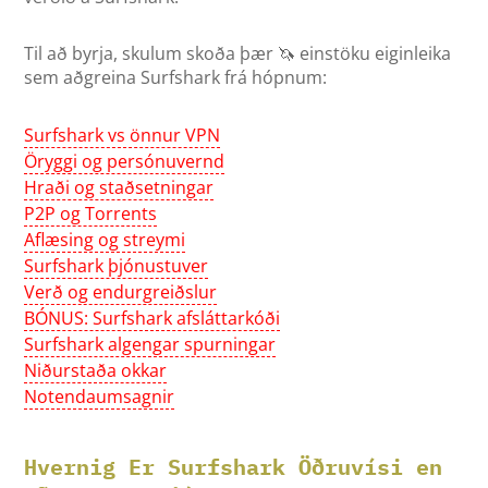
Til að byrja, skulum skoða þær 🦄 einstöku eiginleika
sem aðgreina Surfshark frá hópnum:
Surfshark vs önnur VPN
Öryggi og persónuvernd
Hraði og staðsetningar
P2P og Torrents
Aflæsing og streymi
Surfshark þjónustuver
Verð og endurgreiðslur
BÓNUS: Surfshark afsláttarkóði
Surfshark algengar spurningar
Niðurstaða okkar
Notendaumsagnir
Hvernig Er Surfshark Öðruvísi en