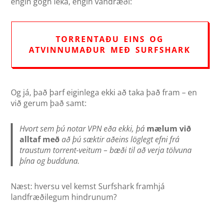
engin gögn leka, engin vandræði:
TORRENTAÐU EINS OG
ATVINNUMAÐUR MEÐ SURFSHARK
Og já, það þarf eiginlega ekki að taka það fram – en
við gerum það samt:
Hvort sem þú notar VPN eða ekki, þá
mælum við
alltaf með
að þú sæktir aðeins löglegt efni frá
traustum torrent-veitum – bæði til að verja tölvuna
þína og budduna.
Næst: hversu vel kemst Surfshark framhjá
landfræðilegum hindrunum?