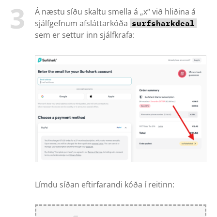
Á næstu síðu skaltu smella á „x“ við hliðina á
sjálfgefnum afsláttarkóða
surfsharkdeal
sem er settur inn sjálfkrafa:
Límdu síðan eftirfarandi kóða í reitinn: