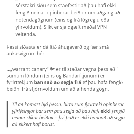
sérstakri síðu sem staðfestir að þau hafi ekki
fengið neinar opinberar beiðnir um aðgang að
notendagögnum (eins og frá lögreglu eða
yfirvöldum). Slíkt er sjaldgæft meðal VPN
veitenda.
Þessi síðasta er dálítið áhugaverð og fær smá
aukasvigrúm hér:
…„warrant canary” 🐦 er til staðar vegna þess að í
sumum löndum (eins og Bandaríkjunum) er
fyrirtækjum
bannað að segja frá
ef þau hafa fengið
beiðni frá stjórnvöldum um að afhenda gögn.
Til að komast hjá þessu, birta sum fyrirtæki opinberar
yfirlýsingar þar sem þau segja að þau hafi
ekki
fengið
neinar slíkar beiðnir – því það er ekki bannað að segja
að ekkert hafi borist.