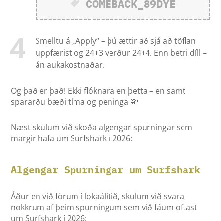
COMEBACK_89DYE
Smelltu á „Apply“ – þú ættir að sjá að töflan
uppfærist og 24+3 verður 24+4. Enn betri díll –
án aukakostnaðar.
Og það er það! Ekki flóknara en þetta – en samt
spararðu bæði tíma og peninga 💸
Næst skulum við skoða algengar spurningar sem
margir hafa um Surfshark í 2026:
Algengar Spurningar um Surfshark
Áður en við förum í lokaálitið, skulum við svara
nokkrum af þeim spurningum sem við fáum oftast
um Surfshark í 2026: