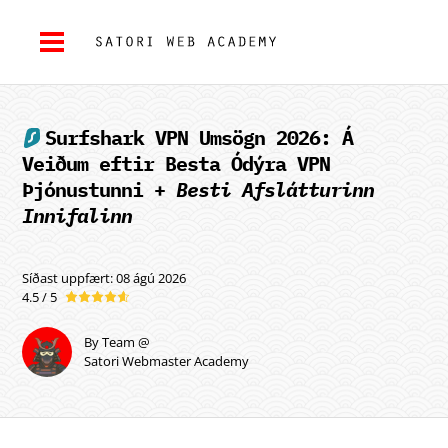
Surfshark VPN
Umsögn 2026: Á
Veiðum eftir Besta Ódýra VPN
Þjónustunni +
Besti Afslátturinn
Innifalinn
Síðast uppfært: 08 ágú 2026
4.5 / 5
By Team @
Satori Webmaster Academy