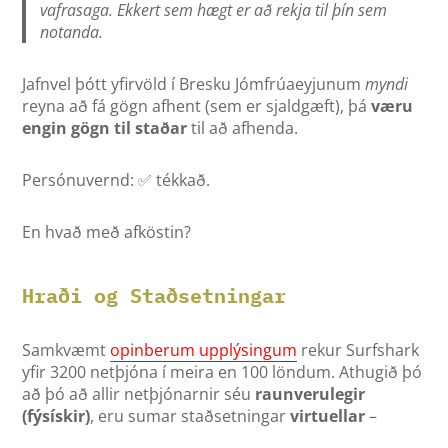
vafrasaga. Ekkert sem hægt er að rekja til þín sem
notanda.
Jafnvel þótt yfirvöld í Bresku Jómfrúaeyjunum
myndi
reyna að fá gögn afhent (sem er sjaldgæft), þá
væru
engin gögn til staðar
til að afhenda.
Persónuvernd: ✅ tékkað.
En hvað með afköstin?
Hraði og Staðsetningar
Samkvæmt
opinberum upplýsingum
rekur Surfshark
yfir 3200 netþjóna í meira en 100 löndum. Athugið þó
að þó að allir netþjónarnir séu
raunverulegir
(fýsískir)
, eru sumar staðsetningar
virtuellar
–