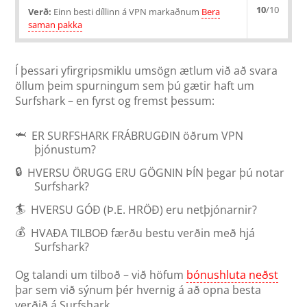
10
/10
Verð:
Einn besti díllinn á VPN markaðnum
Bera
saman pakka
Í þessari yfirgripsmiklu umsögn ætlum við að svara
öllum þeim spurningum sem þú gætir haft um
Surfshark – en fyrst og fremst þessum:
🦈
ER SURFSHARK FRÁBRUGÐIN
öðrum VPN
þjónustum?
🔒
HVERSU ÖRUGG ERU GÖGNIN ÞÍN
þegar þú notar
Surfshark?
🏄
HVERSU GÓÐ (Þ.E. HRÖÐ)
eru netþjónarnir?
💰
HVAÐA TILBOÐ
færðu bestu verðin með hjá
Surfshark?
Og talandi um tilboð – við höfum
bónushluta neðst
þar sem við sýnum þér hvernig á að opna besta
verðið á Surfshark.