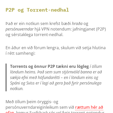
P2P og Torrent-nedhal
Það er ein notkun sem krefst bæði
hraða
og
persónuverndar
hjá VPN notendum: jafningjanet (P2P)
og sérstaklega torrent-nedhal.
En áður en við förum lengra, skulum við setja hlutina
í rétt samhengi:
Torrents og önnur P2P tækni eru lögleg
í öllum
löndum heims. Það sem sum stjórnvöld banna er að
sækja efni með höfundarétti – en í löndum eins og
Spáni og Sviss er í lagi að gera það fyrir persónulega
notkun.
Með öllum þeim öryggis- og
persónuverndareiginleikum sem við
rættum hér að
ofan
, kemur Surfshark sér vel fyrir torrent-notendur