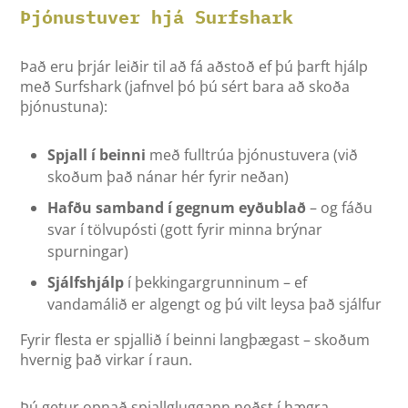
Þjónustuver hjá Surfshark
Það eru þrjár leiðir til að fá aðstoð ef þú þarft hjálp
með Surfshark (jafnvel þó þú sért bara að skoða
þjónustuna):
Spjall í beinni
með fulltrúa þjónustuvera (við
skoðum það nánar hér fyrir neðan)
Hafðu samband í gegnum eyðublað
– og fáðu
svar í tölvupósti (gott fyrir minna brýnar
spurningar)
Sjálfshjálp
í þekkingargrunninum – ef
vandamálið er algengt og þú vilt leysa það sjálfur
Fyrir flesta er spjallið í beinni langþægast – skoðum
hvernig það virkar í raun.
Þú getur opnað spjallgluggann neðst í hægra