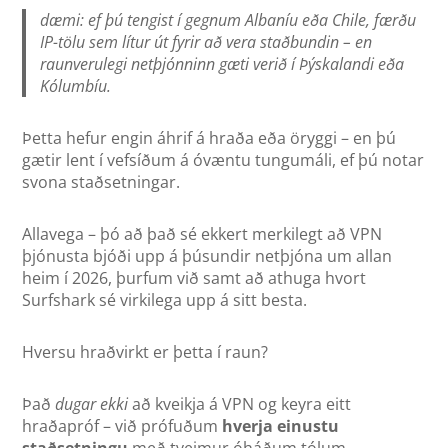
dæmi: ef þú tengist í gegnum Albaníu eða Chile, færðu
IP-tölu sem lítur út fyrir að vera staðbundin – en
raunverulegi netþjónninn gæti verið í Þýskalandi eða
Kólumbíu.
Þetta hefur engin áhrif á hraða eða öryggi – en þú
gætir lent í vefsíðum á óvæntu tungumáli, ef þú notar
svona staðsetningar.
Allavega – þó að það sé ekkert merkilegt að VPN
þjónusta bjóði upp á þúsundir netþjóna um allan
heim í 2026, þurfum við samt að athuga hvort
Surfshark sé virkilega upp á sitt besta.
Hversu hraðvirkt er þetta í raun?
Það
dugar ekki
að kveikja á VPN og keyra eitt
hraðapróf – við prófuðum
hverja einustu
staðsetningu
með tveimur óháðum tólum