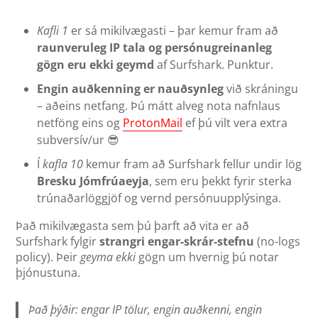
Kafli 1
er sá mikilvægasti – þar kemur fram að
raunveruleg IP tala og persónugreinanleg
gögn eru ekki geymd
af Surfshark. Punktur.
Engin auðkenning er nauðsynleg
við skráningu
– aðeins netfang. Þú mátt alveg nota nafnlaus
netföng eins og
ProtonMail
ef þú vilt vera extra
subversív/ur 😎
Í
kafla 10
kemur fram að Surfshark fellur undir lög
Bresku Jómfrúaeyja
, sem eru þekkt fyrir sterka
trúnaðarlöggjöf og vernd persónuupplýsinga.
Það mikilvægasta sem þú þarft að vita er að
Surfshark fylgir
strangri engar-skrár-stefnu
(no-logs
policy). Þeir
geyma ekki
gögn um hvernig þú notar
þjónustuna.
Það þýðir: engar IP tölur, engin auðkenni, engin