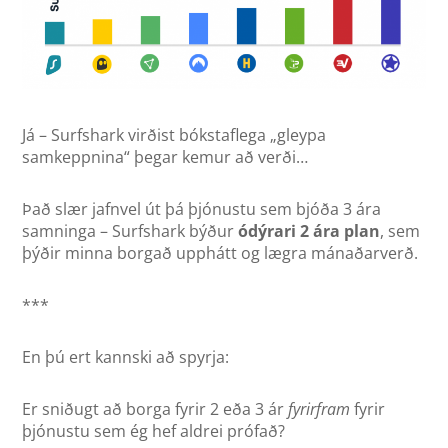
Já – Surfshark virðist bókstaflega „gleypa
samkeppnina“ þegar kemur að verði…
Það slær jafnvel út þá þjónustu sem bjóða 3 ára
samninga – Surfshark býður
ódýrari 2 ára plan
, sem
þýðir minna borgað upphátt og lægra mánaðarverð.
***
En þú ert kannski að spyrja:
Er sniðugt að borga fyrir 2 eða 3 ár
fyrirfram
fyrir
þjónustu sem ég hef aldrei prófað?