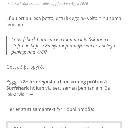
☑︎
Þessi leiðarvísir var síðast uppfærður í ágúst 2026
Ef þú ert að lesa þetta, ertu líklega að velta hinu sama
fyrir þér:
Er Surfshark bara enn ein montna litla fiskurinn á
stafrænu hafi – eða nýr topp-rándýr sem er virkilega
peninganna virði?
Gott að þú spyrð.
Byggt á
8+ ára reynslu af notkun og prófun á
Surfshark
höfum við sett saman þennan alhliða
leiðarvísir 🦈
Hér er stutt samantekt fyrir óþolinmóða: