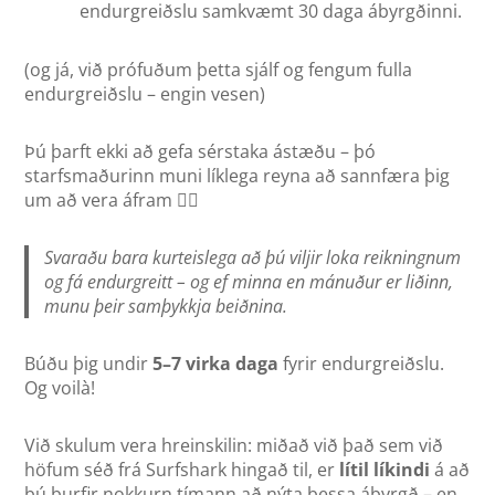
endurgreiðslu samkvæmt 30 daga ábyrgðinni.
(og já, við prófuðum þetta sjálf og fengum fulla
endurgreiðslu – engin vesen)
Þú þarft ekki að gefa sérstaka ástæðu – þó
starfsmaðurinn muni líklega reyna að sannfæra þig
um að vera áfram 🦸‍♀️
Svaraðu bara kurteislega að þú viljir loka reikningnum
og fá endurgreitt – og ef minna en mánuður er liðinn,
munu þeir samþykkja beiðnina.
Búðu þig undir
5–7 virka daga
fyrir endurgreiðslu.
Og voilà!
Við skulum vera hreinskilin: miðað við það sem við
höfum séð frá Surfshark hingað til, er
lítil líkindi
á að
þú þurfir nokkurn tímann að nýta þessa ábyrgð – en