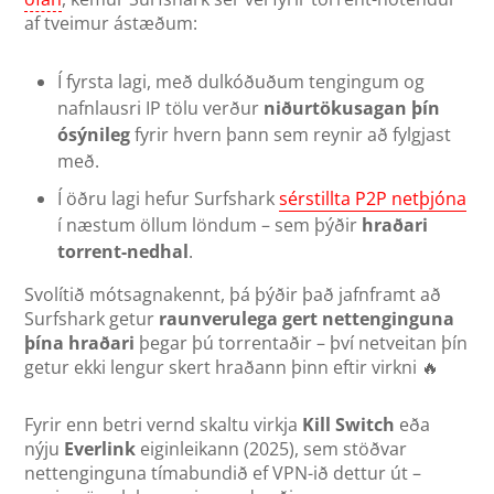
af tveimur ástæðum:
Í fyrsta lagi, með dulkóðuðum tengingum og
nafnlausri IP tölu verður
niðurtökusagan þín
ósýnileg
fyrir hvern þann sem reynir að fylgjast
með.
Í öðru lagi hefur Surfshark
sérstillta P2P netþjóna
í næstum öllum löndum – sem þýðir
hraðari
torrent-nedhal
.
Svolítið mótsagnakennt, þá þýðir það jafnframt að
Surfshark getur
raunverulega gert nettenginguna
þína hraðari
þegar þú torrentaðir – því netveitan þín
getur ekki lengur skert hraðann þinn eftir virkni 🔥
Fyrir enn betri vernd skaltu virkja
Kill Switch
eða
nýju
Everlink
eiginleikann (2025), sem stöðvar
nettenginguna tímabundið ef VPN-ið dettur út –