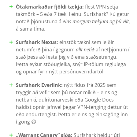
Ótakmarkaður fjöldi tækja:
flest VPN setja
takmörk – 5 eða 7 tæki í einu. Surfshark? Þú getur
notað þjónustuna á
eins mörgum tækjum og þú vilt
,
á sama tíma.
Surfshark Nexus:
einstök tækni sem leiðir
netumferð þína í gegnum
allt netið
af netþjónum í
stað þess að festa þig við eina staðsetningu.
Þetta eykur stöðugleika, snýr IP-tölum reglulega
og opnar fyrir nýtt persónuverndartól.
Surfshark Everlink:
nýtt fídus frá 2025 sem
tryggir að vefir sem þú notar mikið – eins og
netbanki, dulritunarveski eða Google Docs –
haldist opnir jafnvel þegar VPN-tenging dettur út
eða endurtengist. Þetta er eins og einkagöng inn
í göng 😄
„Warrant Canary” síða:
Surfshark heldur úti