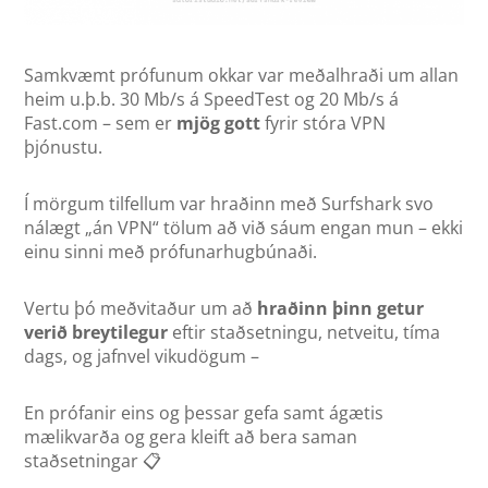
Samkvæmt prófunum okkar var meðalhraði um allan
heim u.þ.b. 30 Mb/s á SpeedTest og 20 Mb/s á
Fast.com – sem er
mjög gott
fyrir stóra VPN
þjónustu.
Í mörgum tilfellum var hraðinn með Surfshark svo
nálægt „án VPN“ tölum að við sáum engan mun – ekki
einu sinni með prófunarhugbúnaði.
Vertu þó meðvitaður um að
hraðinn þinn getur
verið breytilegur
eftir staðsetningu, netveitu, tíma
dags, og jafnvel vikudögum –
En prófanir eins og þessar gefa samt ágætis
mælikvarða og gera kleift að bera saman
staðsetningar 📋