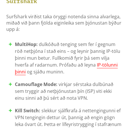
Surfshark
Surfshark virðist taka öryggi notenda sinna alvarlega,
miðað við þann fjölda eiginleika sem þjónustan býður
upp á:
MultiHop:
dulkóðuð tenging sem fer í gegnum
röð netþjóna í stað eins – og leynir þannig IP-tölu
þinni mun betur. Fullkomið fyrir þá sem vilja
hverfa af radarnum. Prófaðu að leyna
IP-tölunni
þinni
og sjáðu muninn.
Camouflage Mode:
virkjar sérstaka dulbúnað
sem tryggir að netþjónustan þín (ISP) viti ekki
einu sinni að þú sért að nota VPN.
Kill Switch:
slekkur sjálfkrafa á nettengingunni ef
VPN tengingin dettur út, þannig að engin gögn
leka óvart út. Þetta er lífeyristrygging í stafrænum