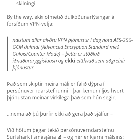
skilningi.
By the way, ekki ofmetið dulkóðunarlýsingar á
forsíðum VPN-vefja:
næstum allar alvöru VPN þjónustur í dag nota AES-256-
GCM dulmál (Advanced Encryption Standard með
Galois/Counter Mode) – þetta er stöðluð
iðnaðaröryggislausn og
ekki
eitthvað sem aðgreinir
þjónustur.
Það sem skiptir meira máli er falið dýpra í
persónuverndarstefnunni – þar kemur í ljós hvort
þjónustan meinar virkilega það sem hún segir.
…nema að þú þurfir ekki að gera það sjálfur –
Við höfum þegar tekið persónuverndarstefnu
Surfshark í smásjána 🔬 – og hér er kjarni málsins: