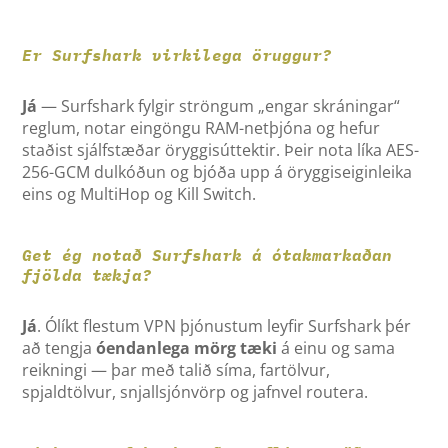
Er Surfshark virkilega öruggur?
Já
— Surfshark fylgir ströngum „engar skráningar“
reglum, notar eingöngu RAM-netþjóna og hefur
staðist sjálfstæðar öryggisúttektir. Þeir nota líka AES-
256-GCM dulkóðun og bjóða upp á öryggiseiginleika
eins og MultiHop og Kill Switch.
Get ég notað Surfshark á ótakmarkaðan
fjölda tækja?
Já
. Ólíkt flestum VPN þjónustum leyfir Surfshark þér
að tengja
óendanlega mörg tæki
á einu og sama
reikningi — þar með talið síma, fartölvur,
spjaldtölvur, snjallsjónvörp og jafnvel routera.