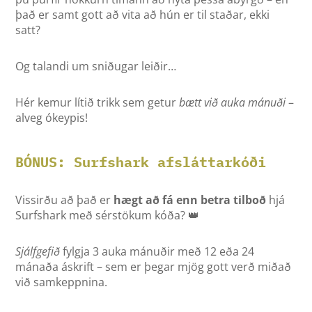
það er samt gott að vita að hún er til staðar, ekki
satt?
Og talandi um sniðugar leiðir…
Hér kemur lítið trikk sem getur
bætt við auka mánuði
–
alveg ókeypis!
BÓNUS: Surfshark afsláttarkóði
Vissirðu að það er
hægt að fá enn betra tilboð
hjá
Surfshark með sérstökum kóða? 👑
Sjálfgefið
fylgja 3 auka mánuðir með 12 eða 24
mánaða áskrift – sem er þegar mjög gott verð miðað
við samkeppnina.