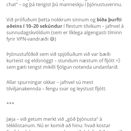
chat“ – og þá tengist þú manneskju í þjónustuverinu.
Við prófuðum þetta nokkrum sinnum og
bíða þurfti
aðeins í 10–20 sekúndur
í flestum tilvikum – jafnvel á
sunnudagskvöldum (sem er líklega algengasti tíminn
fyrir VPN-vandræði 😅)
Þjónustufólkið sem við spjölluðum við var bæði
kurteist og eldsnöggt – stundum næstum of fljótt 💨
sem gæti tengst mikilli fjölgun notenda undanfarið.
Allar spurningar okkar – jafnvel sú mest
tilviljanakennda – fengu svar og leystust fljótt.
***
Jæja – við getum merkt við „góð þjónusta“ á
tékklistanum. Nú er komið að hinu: hvað kostar