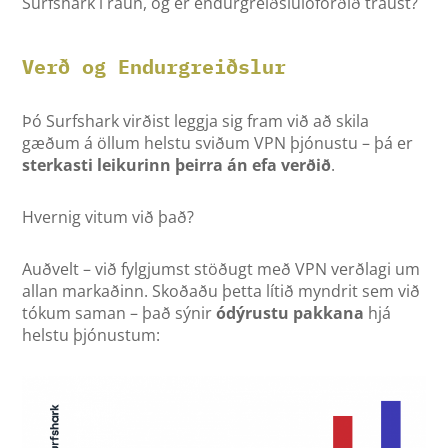
Surfshark í raun, og er endurgreiðsluloforðið traust?
Verð og Endurgreiðslur
Þó Surfshark virðist leggja sig fram við að skila
gæðum á öllum helstu sviðum VPN þjónustu – þá er
sterkasti leikurinn þeirra án efa verðið
.
Hvernig vitum við það?
Auðvelt – við fylgjumst stöðugt með VPN verðlagi um
allan markaðinn. Skoðaðu þetta lítið myndrit sem við
tókum saman – það sýnir
ódýrustu pakkana
hjá
helstu þjónustum: