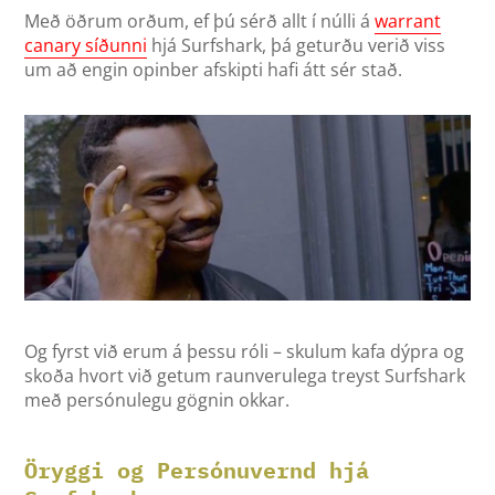
Með öðrum orðum, ef þú sérð allt í núlli á
warrant
canary síðunni
hjá Surfshark, þá geturðu verið viss
um að engin opinber afskipti hafi átt sér stað.
Og fyrst við erum á þessu róli – skulum kafa dýpra og
skoða hvort við getum raunverulega treyst Surfshark
með persónulegu gögnin okkar.
Öryggi og Persónuvernd hjá