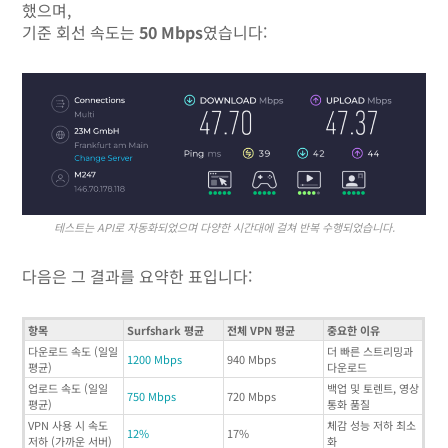
했으며,
기준 회선 속도는
50 Mbps
였습니다:
테스트는 API로 자동화되었으며 다양한 시간대에 걸쳐 반복 수행되었습니다.
다음은 그 결과를 요약한 표입니다:
항목
Surfshark 평균
전체 VPN 평균
중요한 이유
다운로드 속도 (일일
더 빠른 스트리밍과
1200 Mbps
940 Mbps
평균)
다운로드
업로드 속도 (일일
백업 및 토렌트, 영상
750 Mbps
720 Mbps
평균)
통화 품질
VPN 사용 시 속도
체감 성능 저하 최소
12%
17%
저하 (가까운 서버)
화