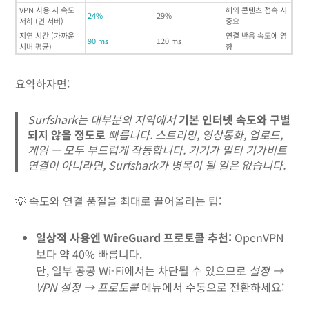
VPN 사용 시 속도
해외 콘텐츠 접속 시
24%
29%
저하 (먼 서버)
중요
지연 시간 (가까운
연결 반응 속도에 영
90 ms
120 ms
서버 평균)
향
요약하자면:
Surfshark는 대부분의 지역에서
기본 인터넷 속도와 구별
되지 않을 정도로
빠릅니다. 스트리밍, 영상통화, 업로드,
게임 — 모두 부드럽게 작동합니다. 기기가 멀티 기가비트
연결이 아니라면, Surfshark가 병목이 될 일은 없습니다.
💡 속도와 연결 품질을 최대로 끌어올리는 팁:
일상적 사용엔 WireGuard 프로토콜 추천:
OpenVPN
보다 약 40% 빠릅니다.
단, 일부 공공 Wi-Fi에서는 차단될 수 있으므로
설정 →
VPN 설정 → 프로토콜
메뉴에서 수동으로 전환하세요: