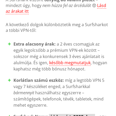
mindezt úgy, hogy
nem húzza fel az árcédulát
🤑
Lásd
az árakat itt
A következő dolgok különböztetik meg a Surfsharkot
a többi VPN-től:
Extra alacsony árak:
a 2 éves csomagjuk az
egyik legolcsóbb a prémium VPN-ek között –
sokszor még a konkurensek 3 éves ajánlatait is
alulmúlja. És igen,
később megmutatjuk
, hogyan
kaphatsz még több bónusz hónapot.
Korlátlan számú eszköz:
míg a legtöbb VPN 5
vagy 7 készüléket enged, a Surfsharkkal
bármennyit
használhatsz egyszerre –
számítógépek, telefonok, tévék, tabletek, mind
mehet egyszerre.