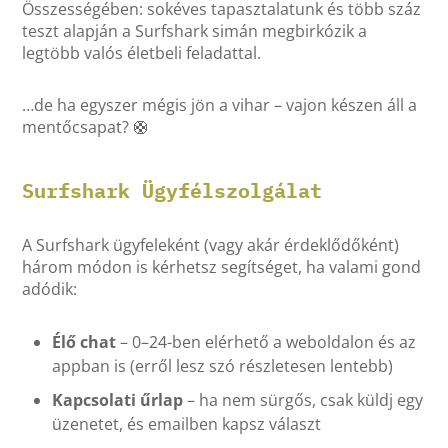
Összességében: sokéves tapasztalatunk és több száz
teszt alapján a Surfshark simán megbirkózik a
legtöbb valós életbeli feladattal.
…de ha egyszer mégis jön a vihar – vajon készen áll a
mentőcsapat? 🛟
Surfshark Ügyfélszolgálat
A Surfshark ügyfeleként (vagy akár érdeklődőként)
három módon is kérhetsz segítséget, ha valami gond
adódik:
Élő chat
– 0–24-ben elérhető a weboldalon és az
appban is (erről lesz szó részletesen lentebb)
Kapcsolati űrlap
– ha nem sürgős, csak küldj egy
üzenetet, és emailben kapsz választ