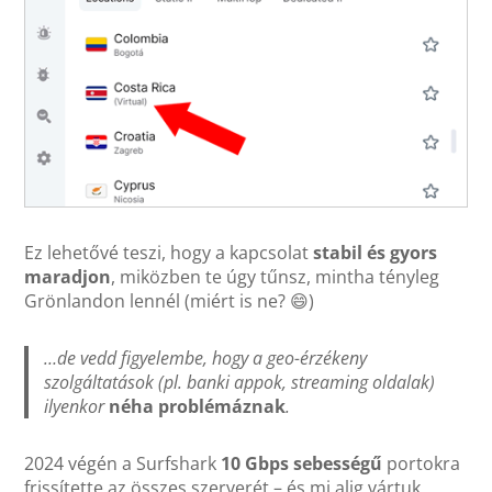
Ez lehetővé teszi, hogy a kapcsolat
stabil és gyors
maradjon
, miközben te úgy tűnsz, mintha tényleg
Grönlandon lennél (miért is ne? 😄)
…de vedd figyelembe, hogy a geo-érzékeny
szolgáltatások (pl. banki appok, streaming oldalak)
ilyenkor
néha problémáznak
.
2024 végén a Surfshark
10 Gbps sebességű
portokra
frissítette az összes szerverét – és mi alig vártuk,