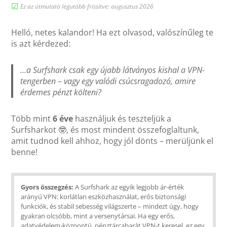
☑︎
Ez az útmutató legutóbb frissítve: augusztus 2026
Helló, netes kalandor! Ha ezt olvasod, valószínűleg te
is azt kérdezed:
…a Surfshark csak egy újabb látványos kishal a VPN-
tengerben – vagy egy valódi csúcsragadozó, amire
érdemes pénzt költeni?
Több mint
6 éve
használjuk és teszteljük a
Surfsharkot 🤓, és most mindent összefoglaltunk,
amit tudnod kell ahhoz, hogy jól dönts – merüljünk el
benne!
Gyors összegzés:
A Surfshark az egyik legjobb ár-érték
arányú VPN: korlátlan eszközhasználat, erős biztonsági
funkciók, és stabil sebesség világszerte – mindezt úgy, hogy
gyakran olcsóbb, mint a versenytársai. Ha egy erős,
adatvédelem-központú, pénztárcabarát VPN-t keresel, ez egy