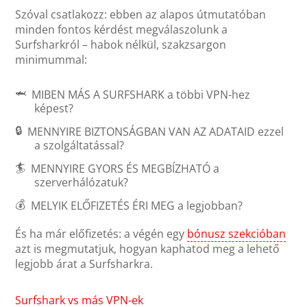
Szóval csatlakozz: ebben az alapos útmutatóban
minden fontos kérdést megválaszolunk a
Surfsharkról – habok nélkül, szakzsargon
minimummal:
🦈
MIBEN MÁS A SURFSHARK
a többi VPN-hez
képest?
🔒
MENNYIRE BIZTONSÁGBAN VAN AZ ADATAID
ezzel
a szolgáltatással?
🏄
MENNYIRE GYORS ÉS MEGBÍZHATÓ
a
szerverhálózatuk?
💰
MELYIK ELŐFIZETÉS ÉRI MEG
a legjobban?
És ha már előfizetés: a végén egy
bónusz szekcióban
azt is megmutatjuk, hogyan kaphatod meg a lehető
legjobb árat a Surfsharkra.
Surfshark vs más VPN-ek