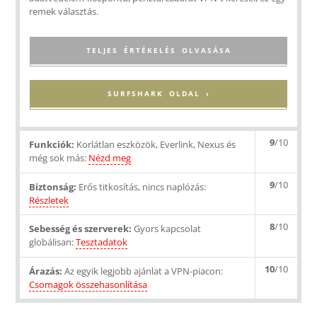
remek választás.
TELJES ÉRTÉKELÉS OLVASÁSA
SURFSHARK OLDAL ›
9
/10
Funkciók:
Korlátlan eszközök, Everlink, Nexus és
még sok más:
Nézd meg
9
/10
Biztonság:
Erős titkosítás, nincs naplózás:
Részletek
8
/10
Sebesség és szerverek:
Gyors kapcsolat
globálisan:
Tesztadatok
10
/10
Árazás:
Az egyik legjobb ajánlat a VPN-piacon:
Csomagok összehasonlítása