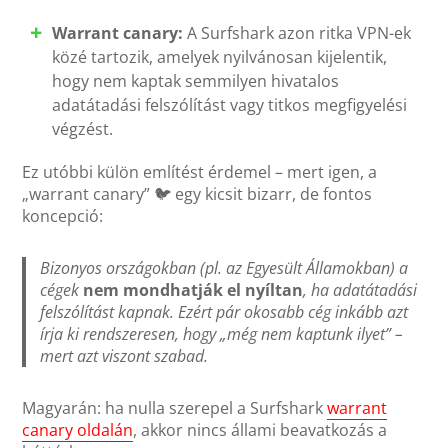
Warrant canary:
A Surfshark azon ritka VPN-ek
közé tartozik, amelyek nyilvánosan kijelentik,
hogy nem kaptak semmilyen hivatalos
adatátadási felszólítást vagy titkos megfigyelési
végzést.
Ez utóbbi külön említést érdemel – mert igen, a
„warrant canary” 🐦 egy kicsit bizarr, de fontos
koncepció:
Bizonyos országokban (pl. az Egyesült Államokban) a
cégek
nem mondhatják el nyíltan
, ha adatátadási
felszólítást kapnak. Ezért pár okosabb cég inkább azt
írja ki rendszeresen, hogy „még nem kaptunk ilyet” –
mert azt viszont
szabad
.
Magyarán: ha nulla szerepel a Surfshark
warrant
canary oldalán
, akkor nincs állami beavatkozás a