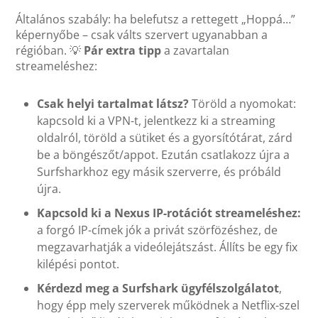
Általános szabály: ha belefutsz a rettegett „Hoppá…”
képernyőbe – csak válts szervert ugyanabban a
régióban. 💡
Pár extra tipp
a zavartalan
streameléshez:
Csak helyi tartalmat látsz?
Töröld a nyomokat:
kapcsold ki a VPN-t, jelentkezz ki a streaming
oldalról, töröld a sütiket és a gyorsítótárat, zárd
be a böngészőt/appot. Ezután csatlakozz újra a
Surfsharkhoz egy másik szerverre, és próbáld
újra.
Kapcsold ki a Nexus IP-rotációt streameléshez:
a forgó IP-címek jók a privát szörfözéshez, de
megzavarhatják a videólejátszást. Állíts be egy fix
kilépési pontot.
Kérdezd meg a Surfshark ügyfélszolgálatot
,
hogy épp mely szerverek működnek a Netflix-szel