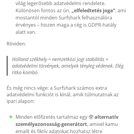
világ legerősebb adatvédelmi rendelete.
Különösen fontos az ún.
„elfeledtetés joga”
, ami
mostantól minden Surfshark felhasználóra
érvényes – hiszen maga a cég is GDPR-hatály
alatt van.
Röviden:
Holland székhely = nemzetközi jogi stabilitás +
adatvédelmi törvények, amelyek tényleg védenek. Elég
ritka kombó.
És még nincs vége: a Surfshark számos extra
adatvédelmi funkciót is kínál, amik túlmutatnak az
ipari alapon:
Minden előfizetés tartalmaz egy 🥸
alternatív
személyazonosság-generátort
, amivel kamu
emailt és fiktív adatokat hozhatsz létre