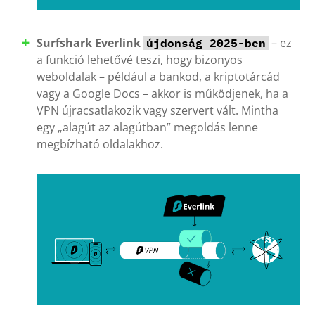
Surfshark Everlink
– ez
újdonság 2025-ben
a funkció lehetővé teszi, hogy bizonyos
weboldalak – például a bankod, a kriptotárcád
vagy a Google Docs – akkor is működjenek, ha a
VPN újracsatlakozik vagy szervert vált. Mintha
egy „alagút az alagútban” megoldás lenne
megbízható oldalakhoz.