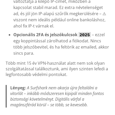
változtatja a kilépő IP-címet, miközben a
kapcsolat stabil marad. Ez extra névtelenséget
ad, és jól jön IP-alapú szűrők megkerülésére – ⚠️
viszont nem ideális például online bankoláshoz,
ahol fix IP-t várnak el.
Opcionális 2FA és jelszókulcsok
– ezzel
2025
egy koppintással zárolhatod a fiókodat. Nincs
több jelszóbevitel, és ha feltörik az emailed, akkor
sincs para.
Több mint 15 év VPN-használat alatt nem sok olyan
szolgáltatással találkoztunk, ami ilyen szinten lefedi a
legfontosabb védelmi pontokat.
Lényeg:
A Surfshark nem akarja újra feltalálni a
vitorlát – inkább módszeresen kipipál minden fontos
biztonsági követelményt. Digitális várfal a
magánszférád körül – se több, se kevesebb.