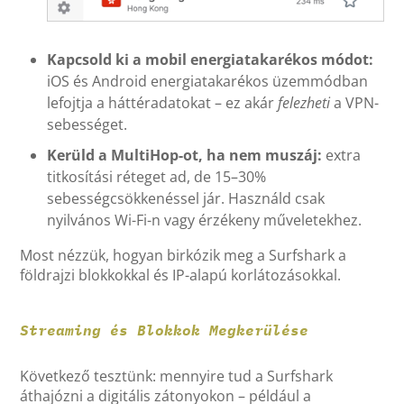
Kapcsold ki a mobil energiatakarékos módot:
iOS és Android energiatakarékos üzemmódban
lefojtja a háttéradatokat – ez akár
felezheti
a VPN-
sebességet.
Kerüld a MultiHop-ot, ha nem muszáj:
extra
titkosítási réteget ad, de 15–30%
sebességcsökkenéssel jár. Használd csak
nyilvános Wi-Fi-n vagy érzékeny műveletekhez.
Most nézzük, hogyan birkózik meg a Surfshark a
földrajzi blokkokkal és IP-alapú korlátozásokkal.
Streaming és Blokkok Megkerülése
Következő tesztünk: mennyire tud a Surfshark
áthajózni a digitális zátonyokon – például a