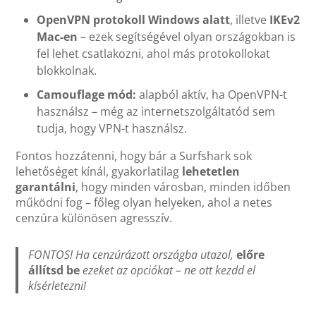
OpenVPN protokoll Windows alatt
, illetve
IKEv2
Mac-en
– ezek segítségével olyan országokban is
fel lehet csatlakozni, ahol más protokollokat
blokkolnak.
Camouflage mód:
alapból aktív, ha OpenVPN-t
használsz – még az internetszolgáltatód sem
tudja, hogy VPN-t használsz.
Fontos hozzátenni, hogy bár a Surfshark sok
lehetőséget kínál, gyakorlatilag
lehetetlen
garantálni
, hogy minden városban, minden időben
működni fog – főleg olyan helyeken, ahol a netes
cenzúra különösen agresszív.
FONTOS! Ha cenzúrázott országba utazol,
előre
állítsd be
ezeket az opciókat – ne ott kezdd el
kísérletezni!