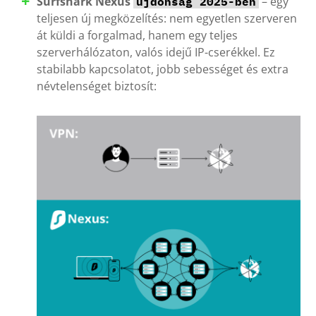
Surfshark Nexus
– egy
újdonság 2025-ben
teljesen új megközelítés: nem egyetlen szerveren
át küldi a forgalmad, hanem egy teljes
szerverhálózaton, valós idejű IP-cserékkel. Ez
stabilabb kapcsolatot, jobb sebességet és extra
névtelenséget biztosít: