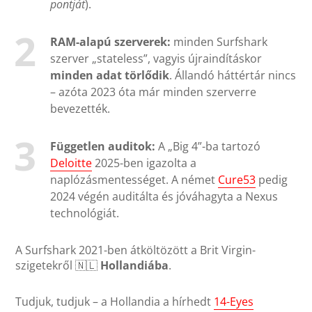
pontját
).
RAM-alapú szerverek:
minden Surfshark
szerver „stateless”, vagyis újraindításkor
minden adat törlődik
. Állandó háttértár nincs
– azóta 2023 óta már minden szerverre
bevezették.
Független auditok:
A „Big 4”-ba tartozó
Deloitte
2025-ben igazolta a
naplózásmentességet. A német
Cure53
pedig
2024 végén auditálta és jóváhagyta a Nexus
technológiát.
A Surfshark 2021-ben átköltözött a Brit Virgin-
szigetekről 🇳🇱
Hollandiába
.
Tudjuk, tudjuk – a Hollandia a hírhedt
14-Eyes