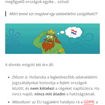
megfigyelő-országok egyike… szóval:
Miért tenné ezt magával egy adatvédelmi szolgáltató?!
A döntés mögött két érv áll:
Először is
: Hollandia a legkedvezőbb adatvédelmi
jogszabályokat biztosítja a fejlett országok
között, és
nem kötelezi
a cégeket naplózásra. Ha
nincs napló,
nincs mit átadni
a hatóságoknak.
Másodszor
: az EU tagjaként hatályos rá a
GDPR
, a