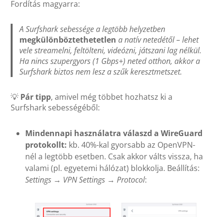
Fordítás magyarra:
A Surfshark sebessége a legtöbb helyzetben
megkülönböztethetetlen
a natív netedétől – lehet
vele streamelni, feltölteni, videózni, játszani lag nélkül.
Ha nincs szupergyors (1 Gbps+) neted otthon, akkor a
Surfshark biztos nem lesz a szűk keresztmetszet.
💡
Pár tipp
, amivel még többet hozhatsz ki a
Surfshark sebességéből:
Mindennapi használatra válaszd a WireGuard
protokollt:
kb. 40%-kal gyorsabb az OpenVPN-
nél a legtöbb esetben. Csak akkor válts vissza, ha
valami (pl. egyetemi hálózat) blokkolja. Beállítás:
Settings
→
VPN Settings
→
Protocol
: