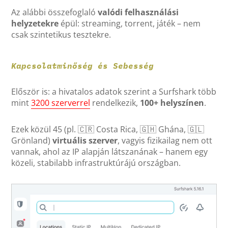
Az alábbi összefoglaló
valódi felhasználási
helyzetekre
épül: streaming, torrent, játék – nem
csak szintetikus tesztekre.
Kapcsolatminőség és Sebesség
Először is: a hivatalos adatok szerint a Surfshark több
mint
3200 szerverrel
rendelkezik,
100+ helyszínen
.
Ezek közül 45 (pl. 🇨🇷 Costa Rica, 🇬🇭 Ghána, 🇬🇱
Grönland)
virtuális szerver
, vagyis fizikailag nem ott
vannak, ahol az IP alapján látszanának – hanem egy
közeli, stabilabb infrastruktúrájú országban.