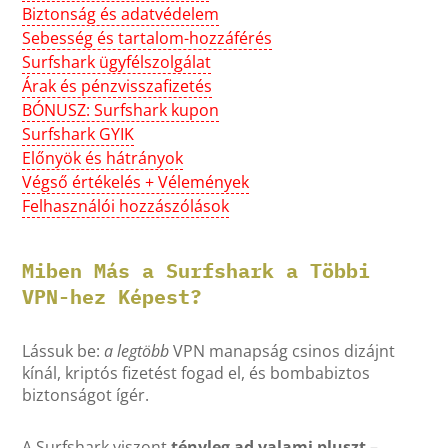
Biztonság és adatvédelem
Sebesség és tartalom-hozzáférés
Surfshark ügyfélszolgálat
Árak és pénzvisszafizetés
BÓNUSZ: Surfshark kupon
Surfshark GYIK
Előnyök és hátrányok
Végső értékelés + Vélemények
Felhasználói hozzászólások
Miben Más a Surfshark a Többi
VPN-hez Képest?
Lássuk be:
a legtöbb
VPN manapság csinos dizájnt
kínál, kriptós fizetést fogad el, és bombabiztos
biztonságot ígér.
A Surfshark viszont
tényleg ad valami pluszt
–