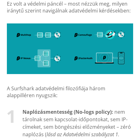
Ez volt a védelmi páncél – most nézzük meg, milyen
iránytű szerint navigálnak adatvédelmi kérdésekben:
A Surfshark adatvédelmi filozófiája három
alappilléren nyugszik:
Naplózásmentesség (No-logs policy):
nem
tárolnak sem kapcsolat-időpontokat, sem IP-
címeket, sem böngészési előzményeket – zéró
naplózás (
lásd az Adatvédelmi szabályzat 1.