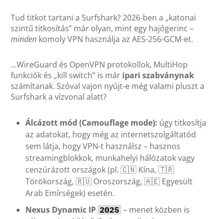
Tud titkot tartani a Surfshark? 2026-ben a „katonai
szintű titkosítás” már olyan, mint egy hajógerinc –
minden
komoly VPN használja az AES-256-GCM-et.
…WireGuard és OpenVPN protokollok, MultiHop
funkciók és „kill switch” is már
ipari szabványnak
számítanak. Szóval vajon nyújt-e még valami pluszt a
Surfshark a vízvonal alatt?
Álcázott mód (Camouflage mode):
úgy titkosítja
az adatokat, hogy még az internetszolgáltatód
sem látja, hogy VPN-t használsz – hasznos
streamingblokkok, munkahelyi hálózatok vagy
cenzúrázott országok (pl. 🇨🇳 Kína, 🇹🇷
Törökország, 🇷🇺 Oroszország, 🇦🇪 Egyesült
Arab Emírségek) esetén.
Nexus Dynamic IP
– menet közben is
2025