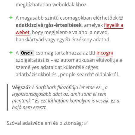
megbízhatatlan weboldalakhoz.
A magasabb szintű csomagokban elérhetőek 🚨
adatkiszivárgás-értesítések
, amelyek
figyelik a
webet
, hogy megjelent-e valahol a neved,
bankkártyád vagy egyéb érzékeny adatod.
A
csomag tartalmazza az 🕵️‍♀️
Incogni
One+
szolgáltatást is – ez automatikusan eltávolítja a
személyes adataidat különféle céges
adatbázisokból és „people search” oldalakról.
Végszó?
A Surfshark filozófiája lehetne ez: „a
legbiztonságosabb adat az, amit soha el sem
mentünk.” És ezt láthatóan komolyan is veszik. Ez a
hajó nem ereszt.
Szóval adatvédelem és biztonság: ✅