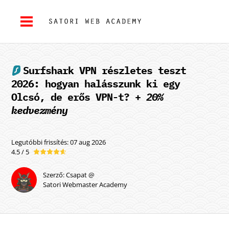
Surfshark VPN
részletes teszt
2026: hogyan halásszunk ki egy
Olcsó, de erős VPN-t? +
20%
kedvezmény
Legutóbbi frissítés: 07 aug 2026
4.5 / 5
Szerző: Csapat @
Satori Webmaster Academy