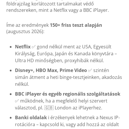
földrajzilag korlátozott tartalmakat védő
rendszereken, mint a Netflix vagy a BBC iPlayer.
Íme az eredmények
150+ friss teszt alapján
(augusztus 2026):
Netflix
✅ gond nélkül ment az USA, Egyesült
Királyság, Európa, Japán és Kanada könyvtára –
Ultra HD minőségben, proxyhibák nélkül.
Disney+, HBO Max, Prime Video
✅ szintén
simán átment a heti binge-tesztjeinken, akadozás
nélkül.
BBC iPlayer és egyéb regionális szolgáltatások
✅ működnek, ha a megfelelő helyi szervert
választod, pl. 🇬🇧 London az iPlayerhez.
Banki oldalak
ℹ️ érzékenyek lehetnek a Nexus IP-
rotációra – kapcsold ki, vagy add hozzá az oldalt