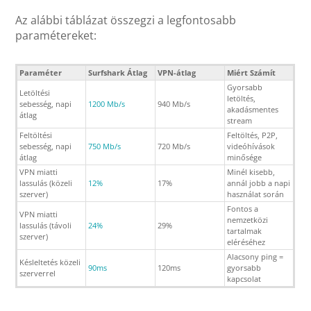
Az alábbi táblázat összegzi a legfontosabb
paramétereket:
Paraméter
Surfshark Átlag
VPN-átlag
Miért Számít
Gyorsabb
Letöltési
letöltés,
sebesség, napi
1200 Mb/s
940 Mb/s
akadásmentes
átlag
stream
Feltöltési
Feltöltés, P2P,
sebesség, napi
750 Mb/s
720 Mb/s
videóhívások
átlag
minősége
VPN miatti
Minél kisebb,
lassulás (közeli
12%
17%
annál jobb a napi
szerver)
használat során
Fontos a
VPN miatti
nemzetközi
lassulás (távoli
24%
29%
tartalmak
szerver)
eléréséhez
Alacsony ping =
Késleltetés közeli
90ms
120ms
gyorsabb
szerverrel
kapcsolat