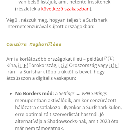
– van belső listájuk, amit hetente frissítenek
(részletek a
következő szakaszban
).
Végül, nézzük meg, hogyan teljesít a Surfshark
internetcenzúrával sújtott országokban:
Cenzúra Megkerülése
Ami a korlátozóbb országokat illeti – például 🇨🇳
Kína, 🇹🇷 Törökország, 🇷🇺 Oroszország vagy 🇮🇷
Irán – a Surfshark több trükköt is bevet, hogy
átcsússzon a digitális vaskapun:
No Borders mód:
a
Settings
→
VPN Settings
menüpontban aktiválódik, amikor cenzúrázott
hálózatra csatlakozol. Ilyenkor a Surfshark külön,
erre optimalizált szerverlistát használ. Jó
alternatívája a Shadowsocks-nak, amit 2023 óta
már nem támogatnak.