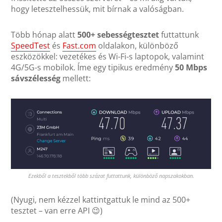
hogy letesztelhessük, mit bírnak a valóságban.
Több hónap alatt
500+ sebességtesztet
futtattunk
SpeedTest
és
Fast.com
oldalakon, különböző
eszközökkel: vezetékes és Wi-Fi-s laptopok, valamint
4G/5G-s mobilok. Íme egy tipikus eredmény
50 Mbps
sávszélesség
mellett:
Ezekből a tesztekből több százat futtattunk, különböző napszakokban.
(Nyugi, nem kézzel kattintgattuk le mind az 500+
tesztet – van erre API 😉)