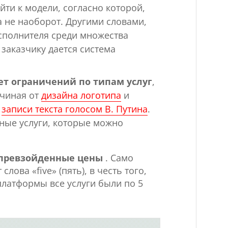
ти к модели, согласно которой,
 а не наоборот. Другими словами,
исполнителя среди множества
 заказчику дается система
ет ограничений по типам услуг
,
ачиная от
дизайна логотипа
и
о
записи текста голосом В. Путина
.
ьные услуги, которые можно
превзойденные цены
. Само
ова «five» (пять), в честь того,
платформы все услуги были по 5