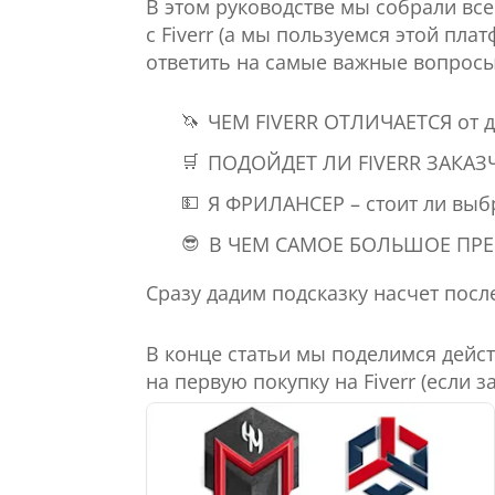
В этом руководстве мы собрали вс
с Fiverr (а мы пользуемся этой пла
ответить на самые важные вопросы
🦄
ЧЕМ FIVERR ОТЛИЧАЕТСЯ
от д
🛒
ПОДОЙДЕТ ЛИ FIVERR ЗАКА
💵
Я ФРИЛАНСЕР
– стоит ли выбр
😎
В ЧЕМ САМОЕ БОЛЬШОЕ ПР
Сразу дадим подсказку насчет посл
В конце статьи мы поделимся дей
на первую покупку на Fiverr (если 