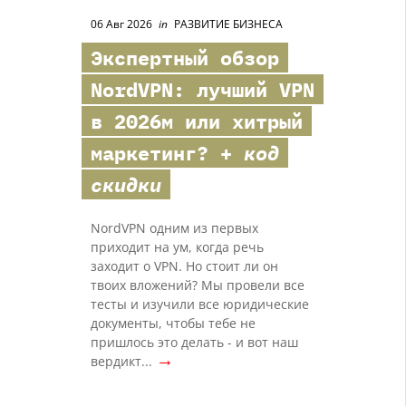
06 Авг 2026
in
РАЗВИТИЕ БИЗНЕСА
Экспертный обзор
NordVPN
: лучший VPN
в 2026м или хитрый
маркетинг? +
код
скидки
NordVPN одним из первых
приходит на ум, когда речь
заходит о VPN. Но стоит ли он
твоих вложений? Мы провели все
тесты и изучили все юридические
документы, чтобы тебе не
пришлось это делать - и вот наш
→
вердикт...