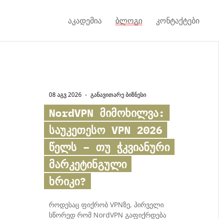
აკადემია
ბლოგი
კონტაქტები
08 აგვ 2026
-
ᲒᲐᲜᲐᲕᲘᲗᲐᲠᲔ ᲑᲘᲖᲜᲔᲡᲘ
NordVPN მიმოხილვა:
საუკეთესო VPN 2026
წელს – თუ ჭკვიანური
მარკეტინგული
ხრიკი?
როდესაც ფიქრობ VPNზე, პირველი
სწორედ რომ NordVPN გაფიქრდება