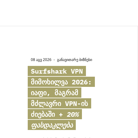
08 აგვ 2026
-
ᲒᲐᲜᲐᲕᲘᲗᲐᲠᲔ ᲑᲘᲖᲜᲔᲡᲘ
Surfshark VPN
მიმოხილვა 2026:
იაფი, მაგრამ
მძლავრი VPN-ის
ძიებაში +
20%
ფასდაკლება