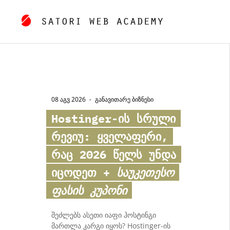
08 აგვ 2026
-
ᲒᲐᲜᲐᲕᲘᲗᲐᲠᲔ ᲑᲘᲖᲜᲔᲡᲘ
Hostinger
-ის სრული
რევიუ: ყველაფერი,
რაც 2026 წელს უნდა
იცოდეთ +
საუკეთესო
ფასის კუპონი
შეძლებს ასეთი იაფი ჰოსტინგი
მართლა კარგი იყოს? Hostinger-ის