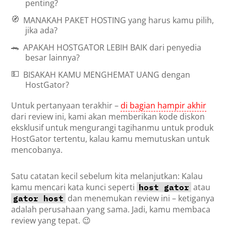
penting?
🧭
MANAKAH PAKET HOSTING
yang harus kamu pilih,
jika ada?
🐊
APAKAH HOSTGATOR LEBIH BAIK
dari penyedia
besar lainnya?
💵
BISAKAH KAMU MENGHEMAT UANG
dengan
HostGator?
Untuk pertanyaan terakhir –
di bagian hampir akhir
dari review ini, kami akan memberikan kode diskon
eksklusif untuk mengurangi tagihanmu untuk produk
HostGator tertentu, kalau kamu memutuskan untuk
mencobanya.
Satu catatan kecil sebelum kita melanjutkan: Kalau
kamu mencari kata kunci seperti
atau
host gator
dan menemukan review ini – ketiganya
gator host
adalah perusahaan yang sama. Jadi, kamu membaca
review yang tepat. 😉