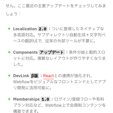
せん。ここ最近の主要アップデートをチェックしてみま
しょう：
Localization
：
ついに登場したネイティブな
2.0
多言語対応。サブディレクトリ自動生成＋文字列ベ
ースの翻訳UIで、従来の外部ツールが不要に。
Components
：
条件分岐と動的スロ
アップデート
ットに対応。複雑なレイアウトが作りやすくなりま
した。
DevLink
：
React
との連携が強化され、
β版
Webflowをビジュアルなフロントエンドとしてアプ
リ開発に活用可能に。
Memberships
：
ログイン/登録フローや有料
1.0
プラン対応など、Webflow上で会員制コンテンツを
構築できます。