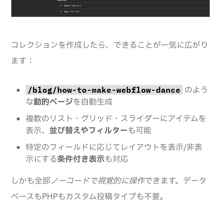
コレクションを作成したら、できることが一気に広がり
ます：
のよう
/blog/how-to-make-webflow-dance
な
動的ページ
を自動生成
複数のリスト・グリッド・スライダーにアイテムを
表示、
並び替えやフィルター
も可能
特定のフィールドに応じてレイアウトを表示/非表
示にする
条件付き表示
も対応
しかも全部
ノーコードで視覚的に操作
できます。データ
ベースもPHPもカスタム投稿タイプも不要。