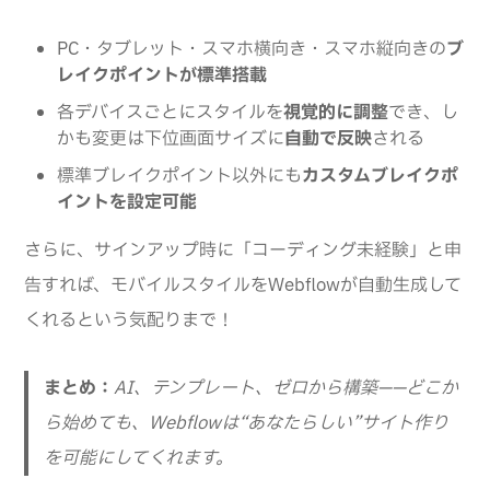
PC・タブレット・スマホ横向き・スマホ縦向きの
ブ
レイクポイントが標準搭載
各デバイスごとにスタイルを
視覚的に調整
でき、し
かも変更は下位画面サイズに
自動で反映
される
標準ブレイクポイント以外にも
カスタムブレイクポ
イントを設定可能
さらに、サインアップ時に「コーディング未経験」と申
告すれば、モバイルスタイルをWebflowが自動生成して
くれるという気配りまで！
まとめ：
AI、テンプレート、ゼロから構築——どこか
ら始めても、Webflowは“あなたらしい”サイト作り
を可能にしてくれます。