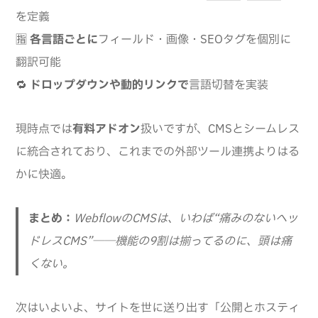
を定義
🈯
各言語ごとに
フィールド・画像・SEOタグを個別に
翻訳可能
🔁
ドロップダウンや動的リンクで
言語切替を実装
現時点では
有料アドオン
扱いですが、CMSとシームレス
に統合されており、これまでの外部ツール連携よりはる
かに快適。
まとめ：
WebflowのCMSは、いわば“痛みのないヘッ
ドレスCMS”──機能の9割は揃ってるのに、頭は痛
くない。
次はいよいよ、サイトを世に送り出す「公開とホスティ