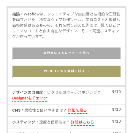
結論：
Webflowは、クリエイティブな自由度と技術的な正確性
を両立させた、稀有なウェブ制作ツール。学習コストと複雑な
価格体系はあるものの、それを乗り越えた先には、驚くほどク
リーンなコードと自由自在なデザイン、そして高速ホスティン
グが待っています。
専門家によるレビューを読む
WEBFLOWを無料で試す ›
9
/10
デザインの自由度：
ピクセル単位＋レスポンシブ？
Designerをチェック
8
/10
CMS：
柔軟性と使いやすさは？
詳細を見る
9
/10
ホスティング：
速度と信頼性は？
詳細はこちら