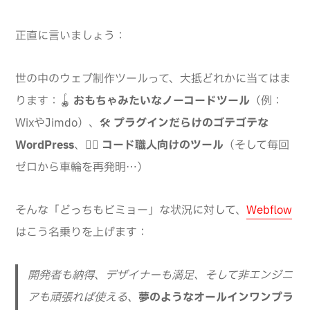
正直に言いましょう：
世の中のウェブ制作ツールって、大抵どれかに当てはま
ります：🪀
おもちゃみたいなノーコードツール
（例：
WixやJimdo）、🛠️
プラグインだらけのゴテゴテな
WordPress
、😵‍💫
コード職人向けのツール
（そして毎回
ゼロから車輪を再発明…）
そんな「どっちもビミョー」な状況に対して、
Webflow
はこう名乗りを上げます：
開発者も納得、デザイナーも満足、そして非エンジニ
アも頑張れば使える、
夢のようなオールインワンプラ