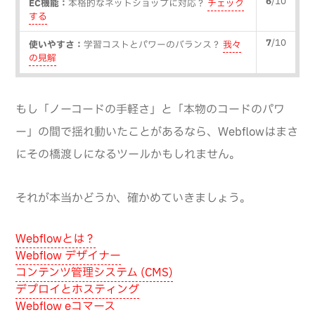
6
/10
EC機能：
本格的なネットショップに対応？
チェック
する
7
/10
使いやすさ：
学習コストとパワーのバランス？
我々
の見解
もし「ノーコードの手軽さ」と「本物のコードのパワ
ー」の間で揺れ動いたことがあるなら、Webflowはまさ
にその橋渡しになるツールかもしれません。
それが本当かどうか、確かめていきましょう。
Webflowとは？
Webflow デザイナー
コンテンツ管理システム (CMS)
デプロイとホスティング
Webflow eコマース