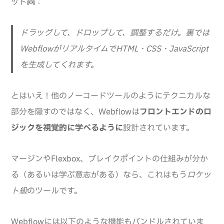
ッド👼：
ドラッグして、ドロップして、調整するだけ。裏では
WebflowがリアルタイムでHTML・CSS・JavaScript
を生成してくれます。
とはいえ！他のノーコードツールのようにテクニカルな
部分を隠すのではなく、Webflowは
フロントエンドのロ
ジックを視覚的に学べるように
設計されています。
マージンやFlexbox、ブレイクポイントの仕組みが分か
る（あるいは学ぶ意志がある）なら、これはもう
ロケッ
ト級
のツールです。
Webflowには以下のような機能もバンドルされていま