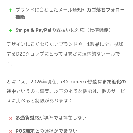
ブランドに合わせたメール通知や
カゴ落ちフォロー
機能
Stripe & PayPal
の支払いに対応（標準機能）
デザインにこだわりたいブランドや、1製品に全力投球
するD2Cショップにとってはまさに理想的なツールで
す。
とはいえ、2026年現在、eCommerce機能は
まだ進化の
途中
というのも事実。以下のような機能は、他のサービ
スに比べると制限があります：
多通貨対応
が標準では存在しない
POS端末
との連携ができない