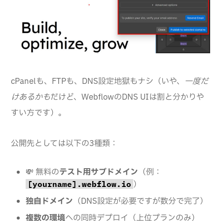
cPanelも、FTPも、DNS設定地獄もナシ（いや、
一度だ
けあるかも
だけど、WebflowのDNS UIは割と分かりや
すい方です）。
公開先としては以下の3種類：
💸 無料の
テスト用サブドメイン
（例：
）
[yourname].webflow.io
独自ドメイン
（DNS設定が必要ですが数分で完了）
複数の環境
への同時デプロイ（上位プランのみ）