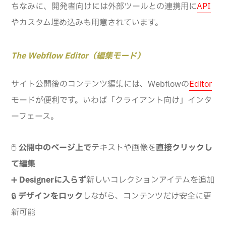
ちなみに、開発者向けには外部ツールとの連携用に
API
やカスタム埋め込みも用意されています。
The Webflow Editor（編集モード）
サイト公開後のコンテンツ編集には、Webflowの
Editor
モードが便利です。いわば「クライアント向け」インタ
ーフェース。
🖱️
公開中のページ上で
テキストや画像を
直接クリックし
て編集
➕
Designerに入らず
新しいコレクションアイテムを追加
🔒
デザインをロック
しながら、コンテンツだけ安全に更
新可能