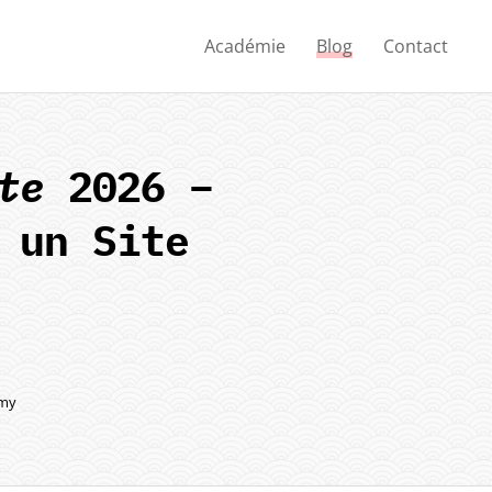
Académie
Blog
Contact
te
2026 –
 un Site
emy