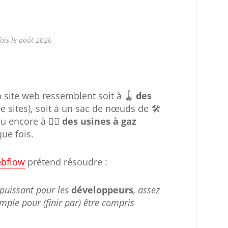
fois le août 2026
n site web ressemblent soit à 🪀
des
 sites), soit à un sac de nœuds de 🛠️
u encore à 😵‍💫
des usines à gaz
ue fois.
bflow
prétend résoudre :
 puissant pour les
développeurs
, assez
imple pour (finir par) être compris