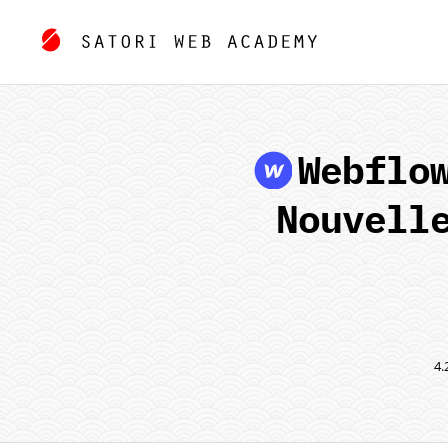
Webflo
Nouvell
4.