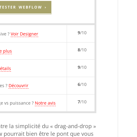
TESTER WEBFLOW ›
9
/10
sive ?
Voir Designer
8
/10
re plus
9
/10
étails
6
/10
ues ?
Découvrir
7
/10
e vs puissance ?
Notre avis
tre la simplicité du « drag-and-drop »
 pourrait bien être le pont que vous