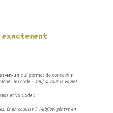
 exactement
ut-en-un
qui permet de concevoir,
toucher au code –
sauf si vous le voulez
.
ess et VS Code :
tez. Et en coulisse ? Webflow génère en