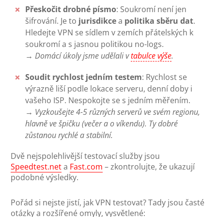
Přeskočit drobné písmo
: Soukromí není jen
šifrování. Je to
jurisdikce
a
politika sběru dat
.
Hledejte VPN se sídlem v zemích přátelských k
soukromí a s jasnou politikou no-logs.
→ Domácí úkoly jsme udělali v
tabulce výše
.
Soudit rychlost jedním testem
: Rychlost se
výrazně liší podle lokace serveru, denní doby i
vašeho ISP. Nespokojte se s jedním měřením.
→ Vyzkoušejte 4-5 různých serverů ve svém regionu,
hlavně ve špičku (večer a o víkendu). Ty dobré
zůstanou rychlé a stabilní.
Dvě nejspolehlivější testovací služby jsou
Speedtest.net
a
Fast.com
– zkontrolujte, že ukazují
podobné výsledky.
Pořád si nejste jistí, jak VPN testovat? Tady jsou časté
otázky a rozšířené omyly, vysvětlené: