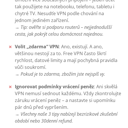
tak použijete na notebooku, telefonu, tabletu i
chytré TV. Nesudťe VPN podle chování na
jednom jediném zařízení.
→ Tip: ověřte si podporu routerů – nejjednodušší
cesta, jak pokrýt celou domácnost najednou.
Volit „zdarma“ VPN
: Ano, existují. A ano,
většinou nestojí za to. Free VPN často škrtí
rychlost, datové limity a mají pochybná pravidla
vůči soukromí.
→ Pokud je to zdarma, zbožím jste nejspíš vy.
Ignorovat podmínky vrácení peněz
: Ani skvělá
VPN nemusí sednout každému. Vždy zkontrolujte
záruku vrácení peněz – a nastavte si upomínku
pár dnů před vypršením.
→ Všechny naše 3 tipy nabízejí bezrizikové zkušební
období nebo 30denní refund.