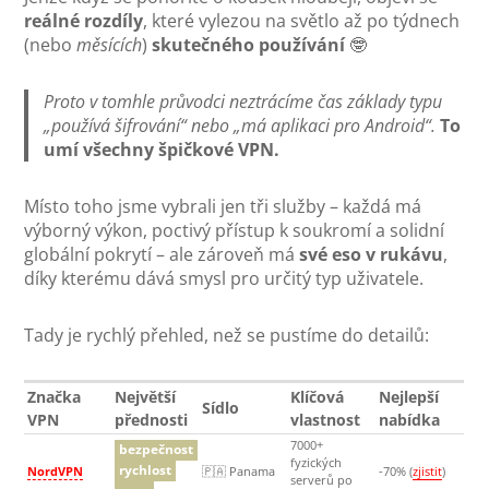
reálné rozdíly
, které vylezou na světlo až po týdnech
(nebo
měsících
)
skutečného používání
🤓
Proto v tomhle průvodci neztrácíme čas základy typu
„používá šifrování“ nebo „má aplikaci pro Android“.
To
umí všechny špičkové VPN.
Místo toho jsme vybrali jen tři služby – každá má
výborný výkon, poctivý přístup k soukromí a solidní
globální pokrytí – ale zároveň má
své eso v rukávu
,
díky kterému dává smysl pro určitý typ uživatele.
Tady je rychlý přehled, než se pustíme do detailů:
Značka
Největší
Klíčová
Nejlepší
Sídlo
VPN
přednosti
vlastnost
nabídka
7000+
bezpečnost
fyzických
rychlost
NordVPN
🇵🇦 Panama
-70% (
zjistit
)
serverů po