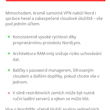
Mimochodem, kromě samotné VPN nabízí Nord i
správce hesel a zabezpečené cloudové úložiště – vše
pod jedním účtem.
Konzistentně vysoké rychlosti díky
proprietárnímu protokolu NordLynx.
Architektura RAM-only snižuje riziko uchovávání
dat.
Balíčky s password managerem, šifrovaným
cloudem a dalšími doplňky, pokud chcete vše v
jednom.
V silně restriktivních zemích může být nutné
ruční ladění serverů a výkon se může lišit.
Více o NordVPN, včetně hlubší analýzy jedinečných