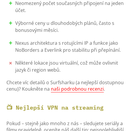
Neomezený počet současných připojení na jeden
účet.
Výborné ceny u dlouhodobých plánů, často s
bonusovými měsíci.
Nexus architektura s rotujícími IP a funkce jako
NoBorders a Everlink pro stabilitu při přepínání.
Některé lokace jsou virtuální, což může ovlivnit
jazyk či region webů.
Chcete víc detailů o Surfsharku (a nejlepší dostupnou
cenu)? Koukněte na
naši podrobnou recenzi
.
📺 Nejlepší VPN na streaming
Pokud – stejně jako mnoho z nás – sledujete seriály a
filmy pravidelně, oceníte náš další tip: nejspolehlivější