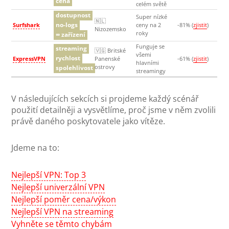
cena
celém světě
dostupnost
Super nízké
🇳🇱
no-logs
Surfshark
ceny na 2
-81% (
zjistit
)
Nizozemsko
roky
∞ zařízení
Funguje se
streaming
🇻🇬 Britské
všemi
rychlost
ExpressVPN
Panenské
-61% (
zjistit
)
hlavními
ostrovy
spolehlivost
streamingy
V následujících sekcích si projdeme každý scénář
použití detailněji a vysvětlíme, proč jsme v něm zvolili
právě daného poskytovatele jako vítěze.
Jdeme na to:
Nejlepší VPN: Top 3
Nejlepší univerzální VPN
Nejlepší poměr cena/výkon
Nejlepší VPN na streaming
Vyhněte se těmto chybám