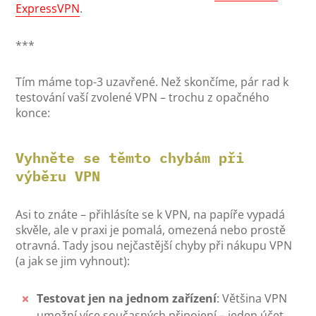
ExpressVPN
.
***
Tím máme top-3 uzavřené. Než skončíme, pár rad k
testování vaší zvolené VPN – trochu z opačného
konce:
Vyhněte se těmto chybám při
výběru VPN
Asi to znáte – přihlásíte se k VPN, na papíře vypadá
skvěle, ale v praxi je pomalá, omezená nebo prostě
otravná. Tady jsou nejčastější chyby při nákupu VPN
(a jak se jim vyhnout):
Testovat jen na jednom zařízení
: Většina VPN
umožní více současných připojení – jeden účet