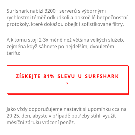
Surfshark nabízí 3200+ serverů s výbornými
rychlostmi téměř odkudkoli a pokročilé bezpečnostní
protokoly, které dokážou obejít i sofistikované filtry.
A k tomu stojí 2-3x méně než většina velkých služeb,
zejména když sáhnete po nejdelším, dvouletém
tarifu:
ZÍSKEJTE 81% SLEVU U SURFSHARK
›
Jako vždy doporučujeme nastavit si upomínku cca na
20-25. den, abyste v případě potřeby stihli využít
měsíční záruku vrácení peněz.