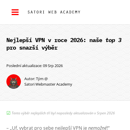
Nejlepší VPN v roce 2026: naše
top 3
pro snazší výběr
Poslední aktualizace: 09 Srp 2026
Autor: Tým @
Satori Webmaster Academy
☑︎
Tento výběr nejlepších tří byl naposledy aktualizován v Srpen 2026
– „Uf, vybrat pro sebe nejlepší VPN je
nemožné
!“