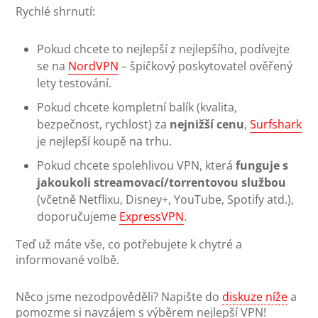
Rychlé shrnutí:
Pokud chcete to nejlepší z nejlepšího, podívejte
se na
NordVPN
– špičkový poskytovatel ověřený
lety testování.
Pokud chcete kompletní balík (kvalita,
bezpečnost, rychlost) za
nejnižší cenu
,
Surfshark
je nejlepší koupě na trhu.
Pokud chcete spolehlivou VPN, která
funguje s
jakoukoli streamovací/torrentovou službou
(včetně Netflixu, Disney+, YouTube, Spotify atd.),
doporučujeme
ExpressVPN
.
Teď už máte vše, co potřebujete k chytré a
informované volbě.
Něco jsme nezodpověděli? Napište do
diskuze níže
a
pomozme si navzájem s výběrem nejlepší VPN!