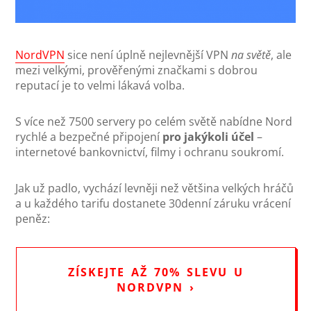
NordVPN
sice není úplně nejlevnější VPN
na světě
, ale
mezi velkými, prověřenými značkami s dobrou
reputací je to velmi lákavá volba.
S více než 7500 servery po celém světě nabídne Nord
rychlé a bezpečné připojení
pro jakýkoli účel
–
internetové bankovnictví, filmy i ochranu soukromí.
Jak už padlo, vychází levněji než většina velkých hráčů
a u každého tarifu dostanete 30denní záruku vrácení
peněz:
ZÍSKEJTE AŽ 70% SLEVU U
NORDVPN ›