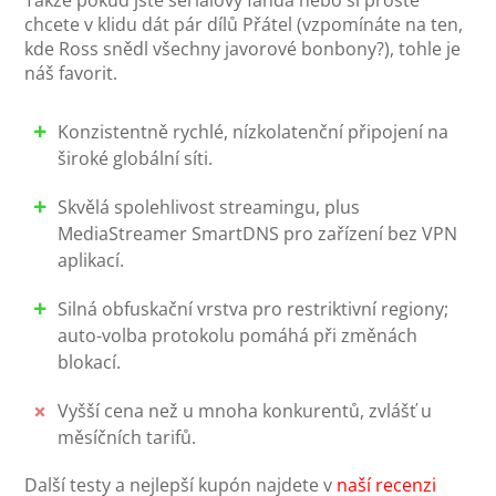
Takže pokud jste seriálový fanda nebo si prostě
chcete v klidu dát pár dílů Přátel (vzpomínáte na ten,
kde Ross snědl všechny javorové bonbony?), tohle je
náš favorit.
Konzistentně rychlé, nízkolatenční připojení na
široké globální síti.
Skvělá spolehlivost streamingu, plus
MediaStreamer SmartDNS pro zařízení bez VPN
aplikací.
Silná obfuskační vrstva pro restriktivní regiony;
auto-volba protokolu pomáhá při změnách
blokací.
Vyšší cena než u mnoha konkurentů, zvlášť u
měsíčních tarifů.
Další testy a nejlepší kupón najdete v
naší recenzi