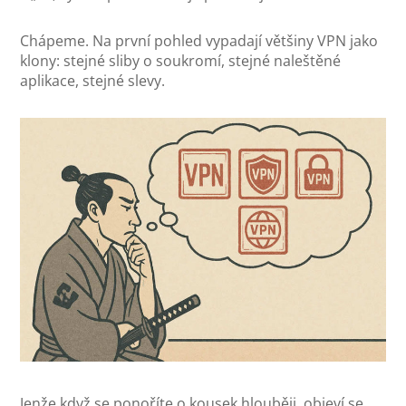
Chápeme. Na první pohled vypadají většiny VPN jako
klony: stejné sliby o soukromí, stejné naleštěné
aplikace, stejné slevy.
Jenže když se ponoříte o kousek hlouběji, objeví se