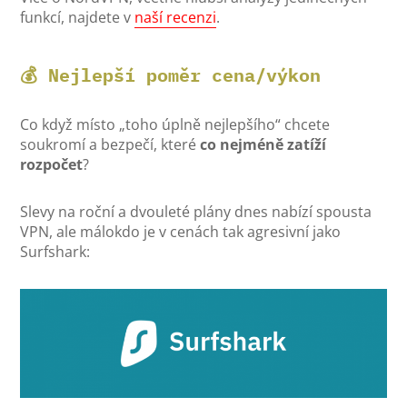
funkcí, najdete v
naší recenzi
.
💰 Nejlepší poměr cena/výkon
Co když místo „toho úplně nejlepšího“ chcete
soukromí a bezpečí, které
co nejméně zatíží
rozpočet
?
Slevy na roční a dvouleté plány dnes nabízí spousta
VPN, ale málokdo je v cenách tak agresivní jako
Surfshark: