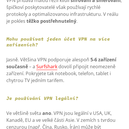
VPN přidává malou režii kvůli
šifrování a směrování
,
špičkoví poskytovatelé však používají rychlé
protokoly a optimalizovanou infrastrukturu. V reálu
je pokles
těžko postřehnutelný
.
Mohu používat jeden účet VPN na více
zařízeních?
Jasně. Většina VPN podporuje alespoň
5-6 zařízení
současně
– a
Surfshark
dovolí připojit neomezeně
zařízení. Pokryjete tak notebook, telefon, tablet i
chytrou TV jedním tarifem.
Je používání VPN legální?
Ve většině světa
ano
. VPN jsou legální v USA, UK,
Kanadě, EU a ve velké části Asie. V zemích s tvrdou
cenzurou (např. Čína, Rusko, Írán) může být