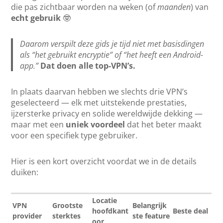
die pas zichtbaar worden na weken (of
maanden
) van
echt gebruik
🤓
Daarom verspilt deze gids je tijd niet met basisdingen
als “het gebruikt encryptie” of “het heeft een Android-
app.”
Dat doen alle top-VPN’s.
In plaats daarvan hebben we slechts drie VPN’s
geselecteerd — elk met uitstekende prestaties,
ijzersterke privacy en solide wereldwijde dekking —
maar met een
uniek voordeel
dat het beter maakt
voor een specifiek type gebruiker.
Hier is een kort overzicht voordat we in de details
duiken:
Locatie
VPN
Grootste
Belangrijk
hoofdkant
Beste deal
provider
sterktes
ste feature
oor