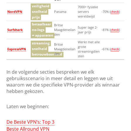
veiligheid
7000+ fysieke
snelheid
NordVPN
Panama
servers
-70% (
check
)
wereldwijd
prijs
betaalbaar
Britse
Super lage 2-
no-logs
Surfshark
Maagdeneilan
-81% (
check
)
jaar prijs
den
∞ apparaten
Werkt met alle
streaming
Britse
grote
snelheid
ExpressVPN
Maagdeneilan
-61% (
check
)
streamingdien
den
betrouwbaarheid
sten
In de volgende secties bespreken we elk
gebruiksscenario in meer detail en leggen we uit
waarom we die specifieke VPN-provider als winnaar
hebben gekozen.
Laten we beginnen:
De Beste VPN’s: Top 3
Beste Allround VPN