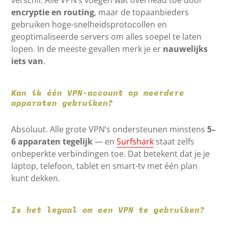
verschil. Alle VPN’s voegen wat overhead toe door
encryptie en routing
, maar de topaanbieders
gebruiken hoge-snelheidsprotocollen en
geoptimaliseerde servers om alles soepel te laten
lopen. In de meeste gevallen merk je er
nauwelijks
iets van
.
Kan ik één VPN-account op meerdere
apparaten gebruiken?
Absoluut. Alle grote VPN’s ondersteunen minstens
5–
6 apparaten tegelijk
— en
Surfshark
staat zelfs
onbeperkte verbindingen toe. Dat betekent dat je je
laptop, telefoon, tablet en smart-tv met één plan
kunt dekken.
Is het legaal om een VPN te gebruiken?