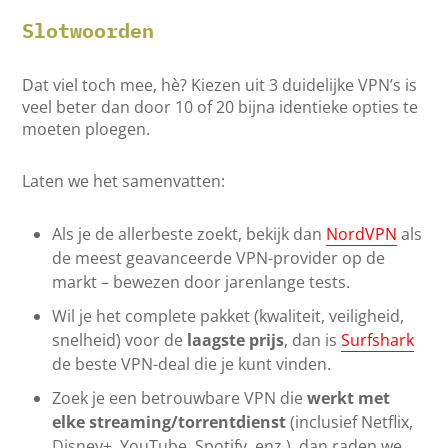
Slotwoorden
Dat viel toch mee, hè? Kiezen uit 3 duidelijke VPN’s is
veel beter dan door 10 of 20 bijna identieke opties te
moeten ploegen.
Laten we het samenvatten:
Als je de allerbeste zoekt, bekijk dan
NordVPN
als
de meest geavanceerde VPN-provider op de
markt – bewezen door jarenlange tests.
Wil je het complete pakket (kwaliteit, veiligheid,
snelheid) voor de
laagste prijs
, dan is
Surfshark
de beste VPN-deal die je kunt vinden.
Zoek je een betrouwbare VPN die
werkt met
elke streaming/torrentdienst
(inclusief Netflix,
Disney+, YouTube, Spotify, enz.), dan raden we