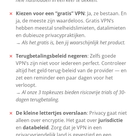
hele huishouden in één keer te dekken.
Kiezen voor een “gratis” VPN
: Ja, ze bestaan. En
ja, de meeste zijn waardeloos. Gratis VPN’s
hebben meestal snelheidslimieten, datalimieten
en dubieuze privacypraktijken.
→ Als het gratis is, ben jij waarschijnlijk het product.
Terugbetalingsbeleid negeren
: Zelfs goede
VPN’s zijn niet voor iedereen perfect. Controleer
altijd het geld-terug-beleid van de provider — en
zet een reminder een paar dagen voor het
verloopt.
→ Al onze 3 topkeuzes bieden risicovrije trials of 30-
dagen terugbetaling.
De kleine lettertjes overslaan
: Privacy gaat niet
alleen over encryptie. Het gaat over
jurisdictie
en
databeleid
. Zorg dat je VPN in een
privacyvriendelijk land is gevestigd en een