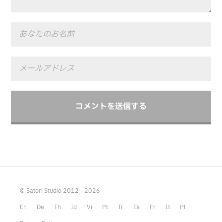
© Satori Studio 2012 - 2026
En
De
Th
Id
Vi
Pt
Tr
Es
Fr
It
Pl