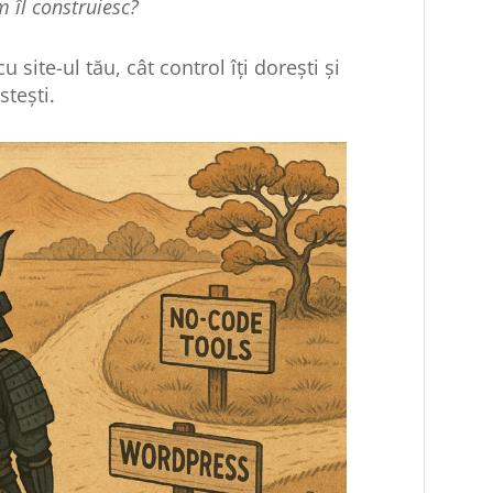
m îl construiesc?
 site-ul tău, cât control îți dorești și
stești.