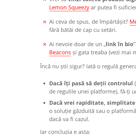
Lemon Squeezy
ar putea fi suficie
Ai ceva de spus, de împărtășit?
M
fără bătăi de cap cu setări.
Ai nevoie doar de un „
link în bio
”
Beacons
și gata treaba (vezi mai
Încă nu știi sigur? Iată o regulă gener
Dacă îți pasă să deții controlul
(
de regulile unei platforme), fă-ți u
Dacă vrei rapiditate, simplita
o soluție găzduită sau o platformă
dacă va fi cazul.
Iar concluzia e asta: