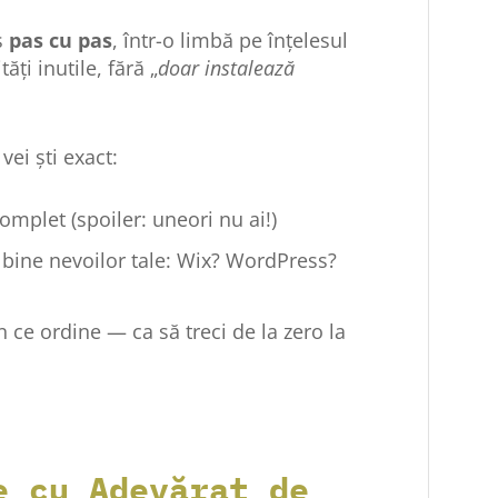
s
pas cu pas
, într-o limbă pe înțelesul
ăți inutile, fără „
doar instalează
vei ști exact:
omplet (spoiler: uneori nu ai!)
 bine nevoilor tale: Wix? WordPress?
n ce ordine — ca să treci de la zero la
e cu Adevărat de