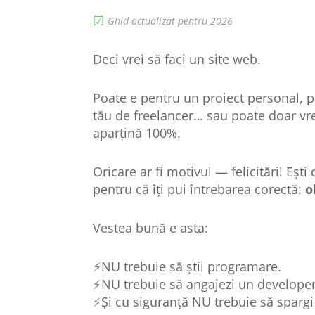
☑︎
Ghid actualizat pentru 2026
Deci vrei să faci un site web.
Poate e pentru un proiect personal, p
tău de freelancer… sau poate doar vrei
aparțină 100%.
Oricare ar fi motivul — felicitări! Ești
pentru că îți pui întrebarea corectă:
o
Vestea bună e asta:
⚡NU trebuie să știi programare.
⚡NU trebuie să angajezi un developer
⚡Și cu siguranță NU trebuie să spargi