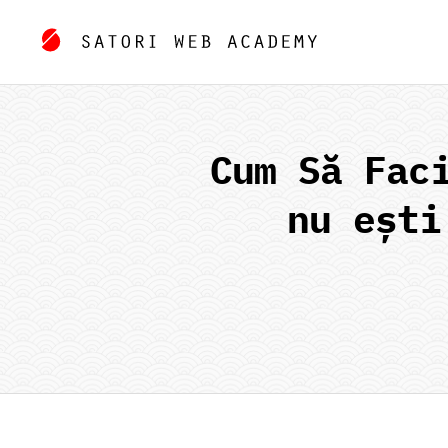
Cum Să Fac
nu eșt