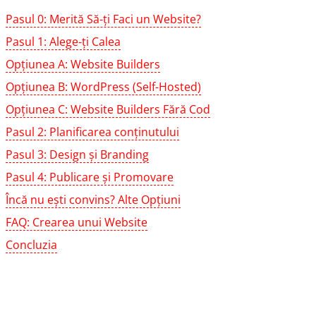
Pasul 0: Merită Să-ți Faci un Website?
Pasul 1: Alege-ți Calea
Opțiunea A: Website Builders
Opțiunea B: WordPress (Self-Hosted)
Opțiunea C: Website Builders Fără Cod
Pasul 2: Planificarea conținutului
Pasul 3: Design și Branding
Pasul 4: Publicare și Promovare
Încă nu ești convins? Alte Opțiuni
FAQ: Crearea unui Website
Concluzia