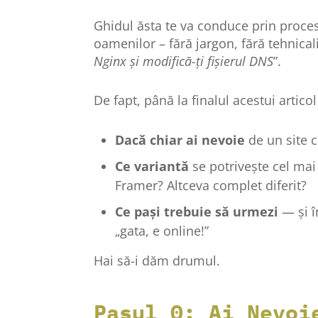
Ghidul ăsta te va conduce prin proce
oamenilor – fără jargon, fără tehnicalit
Nginx și modifică-ți fișierul DNS
”.
De fapt, până la finalul acestui articol 
Dacă chiar ai nevoie
de un site c
Ce variantă
se potrivește cel mai
Framer? Altceva complet diferit?
Ce pași trebuie să urmezi
— și î
„gata, e online!”
Hai să-i dăm drumul.
Pasul 0: Ai Nevoi