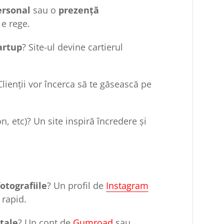
ersonal
sau o
prezență
 e rege.
artup
? Site-ul devine cartierul
Clienții vor încerca să te găsească pe
n, etc)? Un site inspiră încredere și
otografiile
? Un profil de
Instagram
 rapid.
itale
? Un cont de
Gumroad
sau