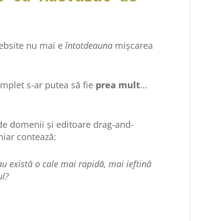
website nu mai e
întotdeauna
mișcarea
complet s-ar putea să fie
prea mult
…
 de domenii și editoare drag-and-
hiar contează:
u există o cale mai rapidă, mai ieftină
ul?