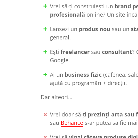
Vrei să-ți construiești un
brand p
profesională
online? Un site încă
Lansezi un
produs nou
sau un
st
general.
Ești
freelancer
sau
consultant
? 
Google.
Ai un
business fizic
(cafenea, salo
ajută cu programări + direcții.
Dar alteori…
Vrei doar să-ți
prezinți arta sau f
sau
Behance
s-ar putea să fie mai
Vrei să
vinzi câteva produse dig