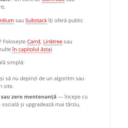
nt.
edium
sau
Substack
îți oferă public
? Folosește
Carrd
,
Linktree
sau
 multe
în capitolul ăsta
)
ală simplă:
și să nu depinzi de un algoritm sau
n site.
te sau zero mentenanță
— începe cu
 socială și upgradează mai târziu,