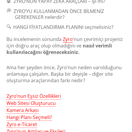
🤖
ZYRO’NUN YAPAY ZEKA ARAÇLARI
– iyi mi?
💭
ZYRO’YU KULLANMADAN ÖNCE BILMENIZ
GEREKENLER
nelerdir?
🔍
HANGI FIYATLANDIRMA PLANINI
seçmelisiniz?
Bu incelemenin sonunda
Zyro
‘nun çevrimiçi projeniz
için doğru araç olup olmadığını ve
nasıl verimli
kullanılacağını öğreneceksiniz.
Ama her şeyden önce, Zyro’nun neden varolduğunu
anlamaya çalışalım. Başka bir deyişle – diğer site
oluşturma araçlarından farkı nedir?
Zyro’nun Eşsiz Özellikleri
Web Sitesi Oluşturucu
Kamera Arkası
Hangi Planı Seçmeli?
Zyro e-Ticaret
Zyro’nun Artıları ve Eksileri