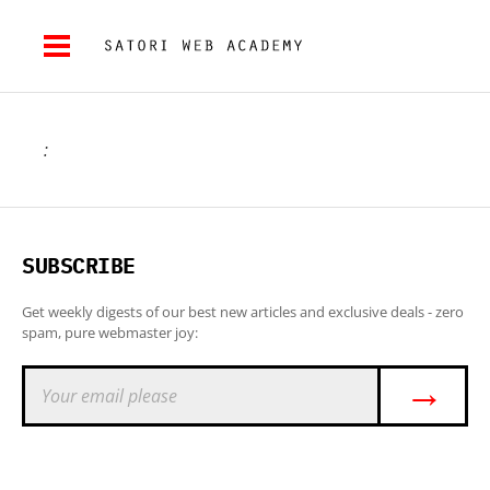
:
SUBSCRIBE
Get weekly digests of our best new articles and exclusive deals - zero
spam, pure webmaster joy:
→