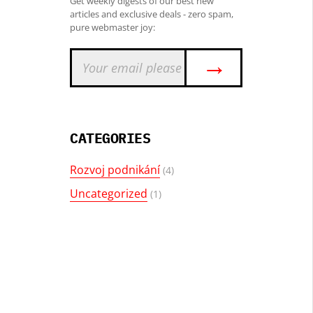
Get weekly digests of our best new
articles and exclusive deals - zero spam,
pure webmaster joy:
→
CATEGORIES
Rozvoj podnikání
(4)
Uncategorized
(1)