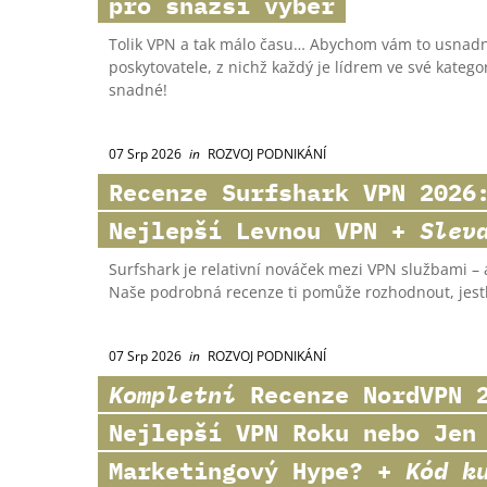
pro snazší výběr
Tolik VPN a tak málo času… Abychom vám to usnadnil
poskytovatele, z nichž každý je lídrem ve své kategor
snadné!
07 Srp 2026
in
ROZVOJ PODNIKÁNÍ
Recenze
Surfshark VPN
2026:
Nejlepší Levnou VPN +
Slev
Surfshark je relativní nováček mezi VPN službami – a
Naše podrobná recenze ti pomůže rozhodnout, jestli 
07 Srp 2026
in
ROZVOJ PODNIKÁNÍ
Kompletní
Recenze
NordVPN
2
Nejlepší VPN Roku nebo Jen
Marketingový Hype? +
Kód k