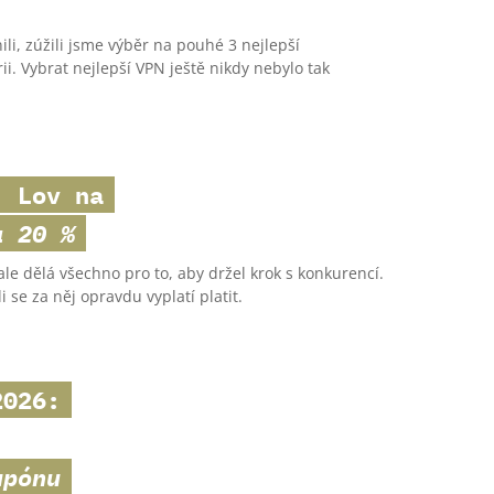
i, zúžili jsme výběr na pouhé 3 nejlepší
ii. Vybrat nejlepší VPN ještě nikdy nebylo tak
 Lov na
a 20 %
le dělá všechno pro to, aby držel krok s konkurencí.
se za něj opravdu vyplatí platit.
026:
upónu