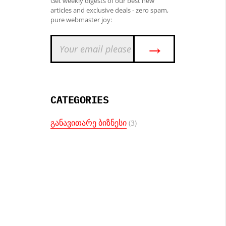
Get weekly digests of our best new
articles and exclusive deals - zero spam,
pure webmaster joy:
→
CATEGORIES
განავითარე ბიზნესი
(3)