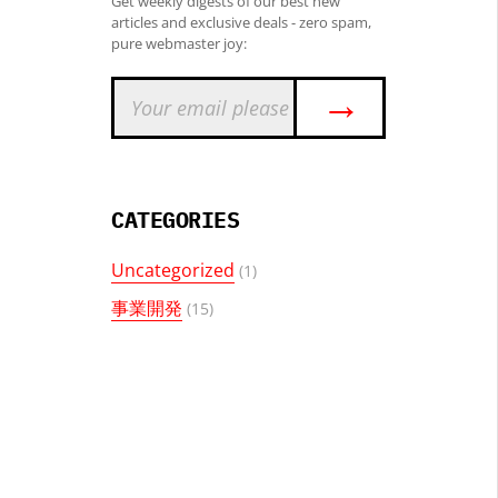
Get weekly digests of our best new
articles and exclusive deals - zero spam,
pure webmaster joy:
→
CATEGORIES
Uncategorized
(1)
事業開発
(15)