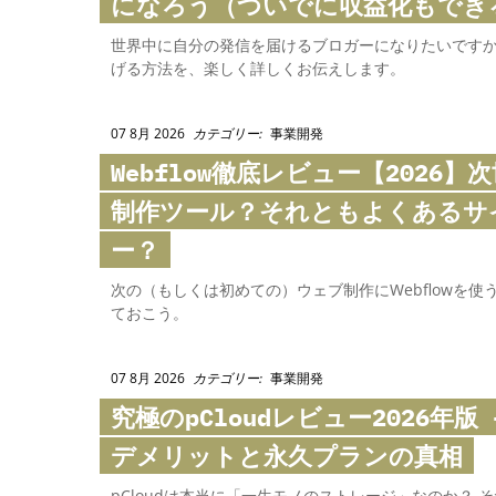
になろう（ついでに収益化もでき
世界中に自分の発信を届けるブロガーになりたいですか
げる方法を、楽しく詳しくお伝えします。
07 8月 2026
カテゴリー:
事業開発
Webflow
徹底レビュー【2026】
制作ツール？それともよくあるサ
ー？
次の（もしくは初めての）ウェブ制作にWebflowを
ておこう。
07 8月 2026
カテゴリー:
事業開発
究極の
pCloud
レビュー2026年版
デメリットと永久プランの真相
pCloudは本当に「一生モノのストレージ」なのか？