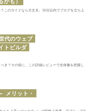
るかも）
？このガイドなら大丈夫。30分以内でブログを立ち上
次世代のウェブ
イトビルダ
使うべき？その前に、この詳細レビューで全体像を把握し
 – メリット・
 それとも上手いマーケティング戦略？速度・アプリ・プラ