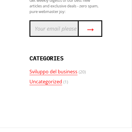
Get weekly digests of our best new
articles and exclusive deals - zero spam,
pure webmaster joy:
→
CATEGORIES
Sviluppo del business
(20)
Uncategorized
(1)