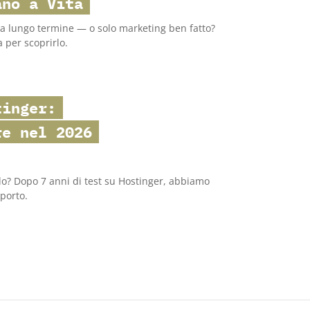
ano a Vita
e a lungo termine — o solo marketing ben fatto?
a per scoprirlo.
tinger
:
re nel 2026
o? Dopo 7 anni di test su Hostinger, abbiamo
pporto.