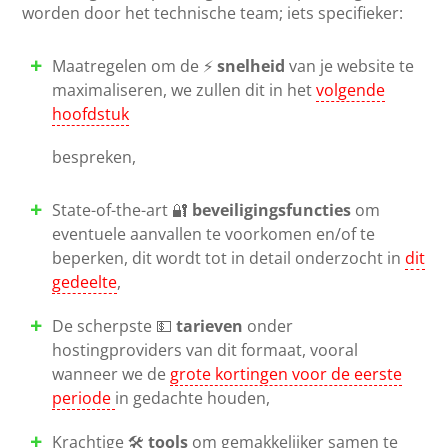
worden door het technische team; iets specifieker:
Maatregelen om de ⚡
snelheid
van je website te
maximaliseren, we zullen dit in het
volgende
hoofdstuk
bespreken,
State-of-the-art 🔐
beveiligingsfuncties
om
eventuele aanvallen te voorkomen en/of te
beperken, dit wordt tot in detail onderzocht in
dit
gedeelte
,
De scherpste 💵
tarieven
onder
hostingproviders van dit formaat, vooral
wanneer we de
grote kortingen voor de eerste
periode
in gedachte houden,
Krachtige 🛠️
tools
om gemakkelijker samen te