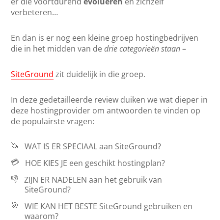
er die voortdurend
evolueren
en zichzelf
verbeteren…
En dan is er nog een kleine groep hostingbedrijven
die in het midden van de
drie categorieën staan
–
SiteGround
zit duidelijk in die groep.
In deze gedetailleerde review duiken we wat dieper in
deze hostingprovider om antwoorden te vinden op
de populairste vragen:
🦄
WAT IS ER SPECIAAL
aan SiteGround?
💳
HOE KIES JE
een geschikt hostingplan?
👎
ZIJN ER NADELEN
aan het gebruik van
SiteGround?
🎯
WIE KAN HET BESTE
SiteGround gebruiken en
waarom?