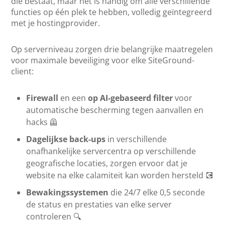
die bestaat, maar het is handig om alle verschillende
functies op één plek te hebben, volledig geïntegreerd
met je hostingprovider.
Op serverniveau zorgen drie belangrijke maatregelen
voor maximale beveiliging voor elke SiteGround-
client:
Firewall
en een
op AI-gebaseerd filter
voor
automatische bescherming tegen aanvallen en
hacks 🦺
Dagelijkse back-ups
in verschillende
onafhankelijke servercentra op verschillende
geografische locaties, zorgen ervoor dat je
website na elke calamiteit kan worden hersteld 💽
Bewakingssystemen
die 24/7 elke 0,5 seconde
de status en prestaties van elke server
controleren 🔍