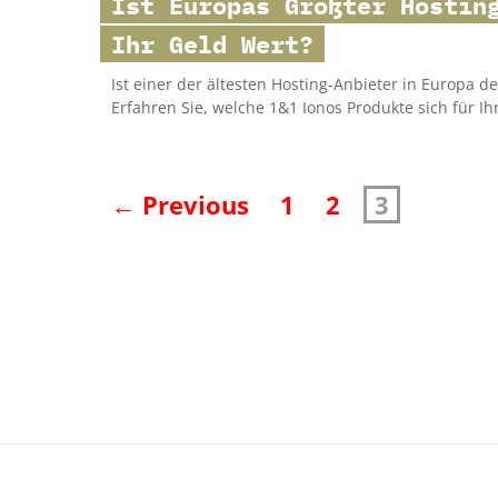
Ist Europas Größter Hostin
Ihr Geld Wert?
Ist einer der ältesten Hosting-Anbieter in Europa
Erfahren Sie, welche 1&1 Ionos Produkte sich für Ih
← Previous
1
2
3
Seitennummerierung
der
Beiträge