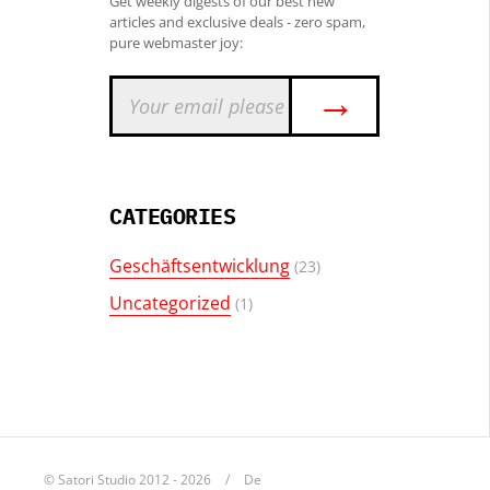
Get weekly digests of our best new
articles and exclusive deals - zero spam,
pure webmaster joy:
→
CATEGORIES
Geschäftsentwicklung
(23)
Uncategorized
(1)
© Satori Studio 2012 - 2026
De