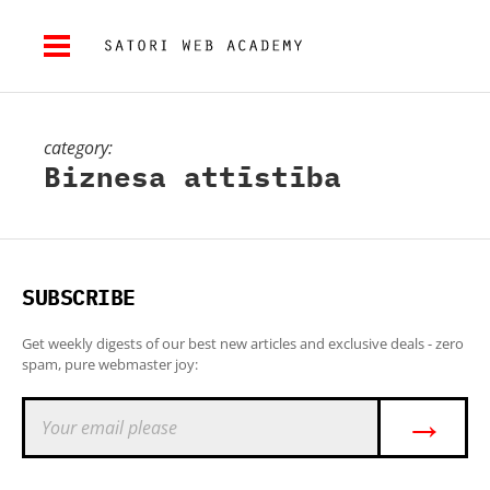
category:
Biznesa attīstība
SUBSCRIBE
Get weekly digests of our best new articles and exclusive deals - zero
spam, pure webmaster joy:
→