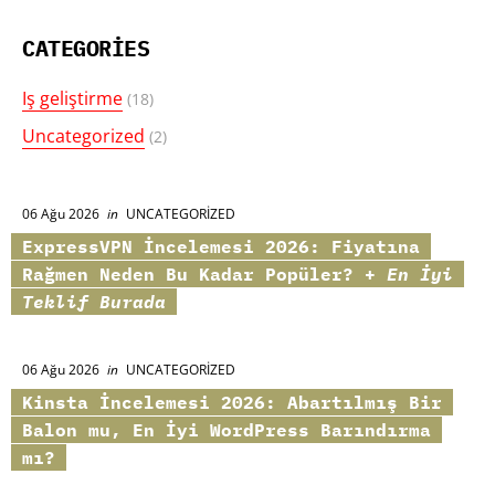
CATEGORIES
Iş geliştirme
(18)
Uncategorized
(2)
06 Ağu 2026
in
UNCATEGORIZED
ExpressVPN
İncelemesi 2026: Fiyatına
Rağmen Neden Bu Kadar Popüler? +
En İyi
Teklif Burada
06 Ağu 2026
in
UNCATEGORIZED
Kinsta
İncelemesi 2026: Abartılmış Bir
Balon mu, En İyi WordPress Barındırma
mı?