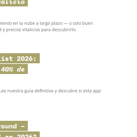
talicio
iento en la nube a largo plazo — o solo buen
y precios vitalicios para descubrirlo.
kist
2026:
 40% de
ee nuestra guía definitiva y descubre si esta app
.
round
–
g en 2026?