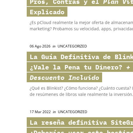
Pros, Contras y el
Plan Vi
Explicado
¿Es pCloud realmente la mejor oferta de almacenam
marketing? Probamos su velocidad, apps, privacidad 
06 Ago 2026
in
UNCATEGORIZED
La Guía Definitiva de
Blin
¿Vale la Pena tu Dinero?
+
Descuento Incluido
¿Qué es Blinkist? ¿Cómo funciona? ¿Cuánto cuesta? L
de resúmenes de libros vale realmente la inversión
17 Mar 2022
in
UNCATEGORIZED
La reseña definitiva
SiteG
¿Deberías usar este hostin