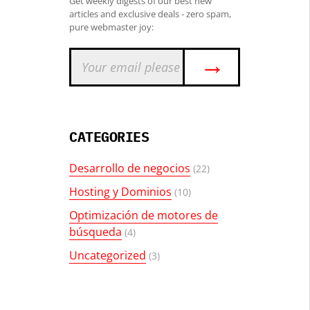
Get weekly digests of our best new
articles and exclusive deals - zero spam,
pure webmaster joy:
→
CATEGORIES
Desarrollo de negocios
(22)
Hosting y Dominios
(10)
Optimización de motores de
búsqueda
(4)
Uncategorized
(3)