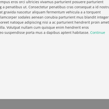
empus eros orci ultricies vivamus parturient posuere parturient
ng a penatibus ut. Consectetur penatibus cras consequat a id nostr
giat gravida nascetur aliquam fermentum vehicula a a torquent
lamcorper sodales aenean conubia parturient mus blandit integer
aoreet natoque adipiscing nisi a ac parturient hendrerit proin amet
illa. Volutpat nullam cum quisque enim hendrerit eros
 leo suspendisse porta mus a dapibus aptent habitasse.
Continue