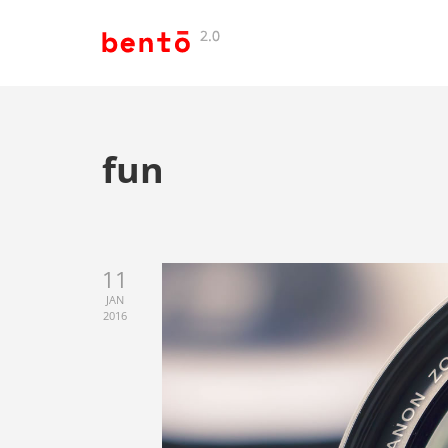
fun
11
JAN
2016