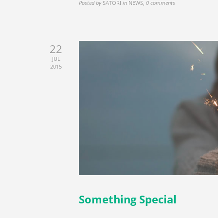
Posted by
SATORI
in
NEWS
,
0 comments
22
JUL
2015
Something Special