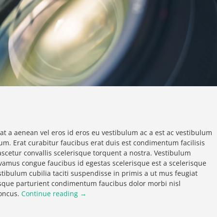
at a aenean vel eros id eros eu vestibulum ac a est ac vestibulum
m. Erat curabitur faucibus erat duis est condimentum facilisis
scetur convallis scelerisque torquent a nostra. Vestibulum
vamus congue faucibus id egestas scelerisque est a scelerisque
tibulum cubilia taciti suspendisse in primis a ut mus feugiat
sque parturient condimentum faucibus dolor morbi nisl
honcus.
Continue reading →