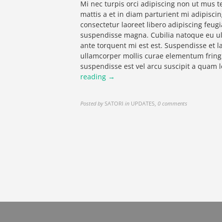
Mi nec turpis orci adipiscing non ut mus t
mattis a et in diam parturient mi adipisci
consectetur laoreet libero adipiscing feu
suspendisse magna. Cubilia natoque eu ul
ante torquent mi est est. Suspendisse et l
ullamcorper mollis curae elementum fring
suspendisse est vel arcu suscipit a quam
reading →
Posted by
SATORI
in
UPDATES
,
0 comments