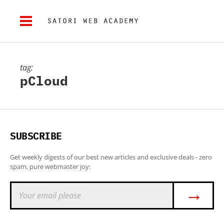
tag:
pCloud
SUBSCRIBE
Get weekly digests of our best new articles and exclusive deals - zero
spam, pure webmaster joy:
→