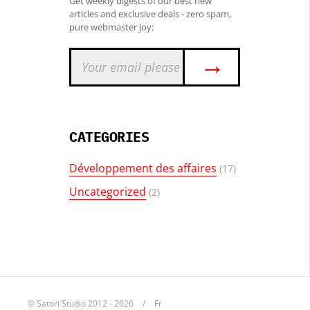
Get weekly digests of our best new
articles and exclusive deals - zero spam,
pure webmaster joy:
→
CATEGORIES
Développement des affaires
(17)
Uncategorized
(2)
© Satori Studio 2012 - 2026
Fr