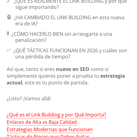
🔗
¿QUÉ ES REALMENTE EL LINK BUILDING
y por qué
sigue importando?
🤖
¿HA CAMBIADO EL LINK BUILDING
en esta nueva
era de IA?
🚦
¿CÓMO HACERLO BIEN
sin arriesgarte a una
penalización?
✅
¿QUÉ TÁCTICAS FUNCIONAN EN 2026
y cuáles son
una pérdida de tiempo?
Así que, tanto si eres
nuevo en SEO
como si
simplemente quieres poner a prueba tu
estrategia
actual
, este es tu punto de partida.
¿Listo? ¡Vamos allá!
¿Qué es el Link Building y por Qué Importa?
Enlaces de Alta vs Baja Calidad
Estrategias Modernas que Funcionan
Tácticas de Riesgo que Debes Evitar