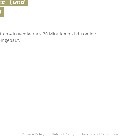
ger
(und
d
tten – in weniger als 30 Minuten bist du online.
eingebaut.
Privacy Policy
Refund Policy
Terms and Conditions