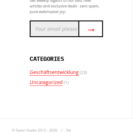
Get weekly digests of our best new
articles and exclusive deals - zero spam,
pure webmaster joy:
→
CATEGORIES
Geschäftsentwicklung
(23)
Uncategorized
(1)
© Satori Studio 2012 - 2026
De