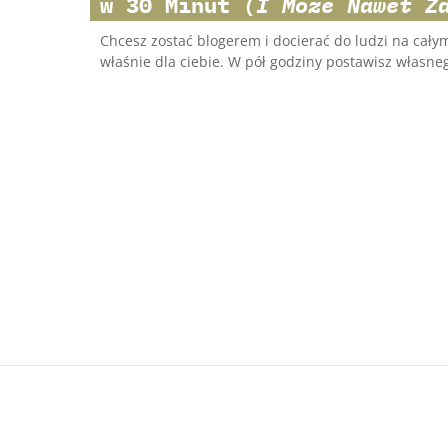
w 30 Minut
(I Może Nawet Z
Chcesz zostać blogerem i docierać do ludzi na całym
właśnie dla ciebie. W pół godziny postawisz własneg